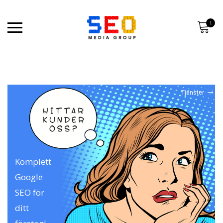
Bästa SEO – Bästa sökmotoroptimering – SEO Media Group Sverige
1
Tjänster
Komplett
Google
SEO för
ditt