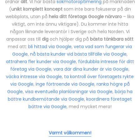
ordnar
allt
. Vi har bästa
sökmotoroptimering
på marknaden
(
unikt komplett koncept
som inte bara fokuserar på din
webbplats, utan på
hela ditt företags Google närvaro
– lika
viktigt, om inte ännu viktigare). Du kommer inte hitta
någon liknande leverantör i Sverige och hela Norden. Vi
anpassar oss till
dig
och hjälper dig på
bästa tänkbara sätt
med att:
bli hittad via Google
,
veta vad som fungerar via
Google
,
nå bästa kunder vid bästa tillfälle via Google
,
attrahera fler kunder via Google
,
fördubbla intresse för ditt
företag via Google
,
vara där dina kunder är via Google
,
väcka intresse via Google
,
ta kontroll över företagets rykte
via Google
,
inge förtroende via Google
,
ranka högre på
Google
,
visa eventuella planlösningar via Google
,
börja ha
bättre kundbemötande via Google
,
koordinera företaget
bättre via Google
, med mycket mera!
Varmt välkommen!