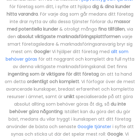
för företag som ditt, i syfte att hjälpa
dig & dina kunder
hitta varandra
. För varje dag som går medans ditt företag
inte drar nytta av alla dessa tjänster förlorar du
massor
med potentiella kunder
& otroligt många
fina tillfällen
, via
den
absolut viktigaste marknadsföringsplattformen
varje
smart företagsledare & marknadsföringsansvarig bryr sig
mest om:
Google
! Vi hjälper ditt företag med
allt som
behöver göras
för att noggrant och komplett dra full nytta
av denna viktigaste marknadsföringskanal. Det finns
ingenting som är viktigare för ditt företag
än att ta hand
om detta
ordentligt och komplett
. Vi förfogar över de mest
avancerade kunskaper, bredast erfarenhet och kompletta
resurser i ämnet, samt är
unikt
specialiserade på att göra
absolut allting som behöver göras åt dig, så
du inte
behöver göra någonting
. Istället kan du göra det du gör
bäst, medans du vilar tryggt i kunskapen att ditt företag
använder de bästa och senaste
Google tjänster
i syfte att
synas och sticka ut där det spelar mest roll:
Google
. Vi