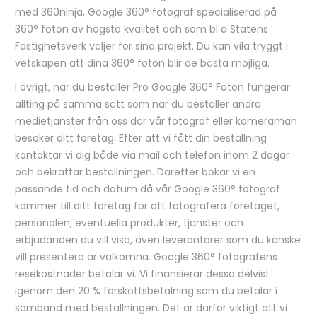
med 360ninja, Google 360° fotograf specialiserad på
360° foton av högsta kvalitet och som bl a Statens
Fastighetsverk väljer för sina projekt. Du kan vila tryggt i
vetskapen att dina 360° foton blir de bästa möjliga.
I övrigt, när du beställer Pro Google 360° Foton fungerar
allting på samma sätt som när du beställer andra
medietjänster från oss där vår fotograf eller kameraman
besöker ditt företag. Efter att vi fått din beställning
kontaktar vi dig både via mail och telefon inom 2 dagar
och bekräftar beställningen. Därefter bokar vi en
passande tid och datum då vår Google 360° fotograf
kommer till ditt företag för att fotografera företaget,
personalen, eventuella produkter, tjänster och
erbjudanden du vill visa, även leverantörer som du kanske
vill presentera är välkomna. Google 360° fotografens
resekostnader betalar vi. Vi finansierar dessa delvist
igenom den 20 % förskottsbetalning som du betalar i
samband med beställningen. Det är därför viktigt att vi