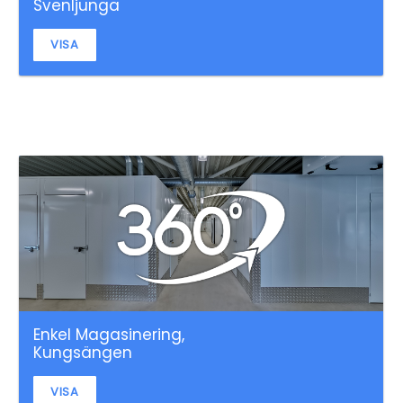
Svenljunga
VISA
Enkel Magasinering,
Kungsängen
VISA