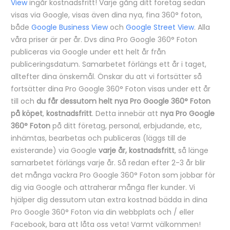
View
ingår kostnadsfritt! Varje gång ditt företag sedan
visas via Google, visas även dina nya, fina 360° foton,
både
Google Business View
och
Google Street View
. Alla
våra priser är per år. Dvs dina Pro Google 360° Foton
publiceras via Google under ett helt år från
publiceringsdatum. Samarbetet förlängs ett år i taget,
alltefter dina önskemål. Önskar du att vi fortsätter så
fortsätter dina Pro Google 360° Foton visas under ett år
till och
du får dessutom helt nya Pro Google 360° Foton
på köpet
,
kostnadsfritt
. Detta innebär att
nya Pro Google
360° Foton
på ditt företag, personal, erbjudande, etc,
inhämtas, bearbetas och publiceras (läggs till de
existerande) via Google
varje år, kostnadsfritt
, så länge
samarbetet förlängs varje år. Så redan efter 2-3 år blir
det många vackra Pro Google 360° Foton som jobbar för
dig via Google och attraherar många fler kunder. Vi
hjälper dig dessutom utan extra kostnad bädda in dina
Pro Google 360° Foton via din webbplats och / eller
Facebook, bara att låta oss veta! Varmt välkommen!