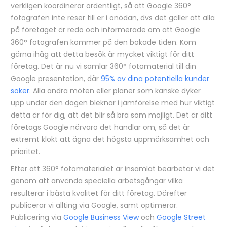
verkligen koordinerar ordentligt, så att Google 360°
fotografen inte reser till er i onödan, dvs det gäller att alla
på företaget är redo och informerade om att Google
360° fotografen kommer på den bokade tiden. Kom
gärna ihåg att detta besök är mycket viktigt för ditt
företag. Det är nu vi samlar 360° fotomaterial till din
Google presentation, där
95% av dina potentiella kunder
söker
. Alla andra möten eller planer som kanske dyker
upp under den dagen bleknar i jämförelse med hur viktigt
detta är för dig, att det blir så bra som möjligt. Det är ditt
företags Google närvaro det handlar om, så det är
extremt klokt att ägna det högsta uppmärksamhet och
prioritet.
Efter att 360° fotomaterialet är insamlat bearbetar vi det
genom att använda speciella arbetsgångar vilka
resulterar i bästa kvalitet för ditt företag. Därefter
publicerar vi allting via Google, samt optimerar.
Publicering via
Google Business View
och
Google Street