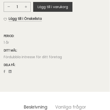
Lägg till i varukorg
Pro
Google
Lägg till i Önskelista
360°
Foton
mängd
PERIOD:
1 år
DITT MÅL:
Fördubbla intresse för ditt företag
DELA PÅ:
Beskrivning
Vanliga frågor