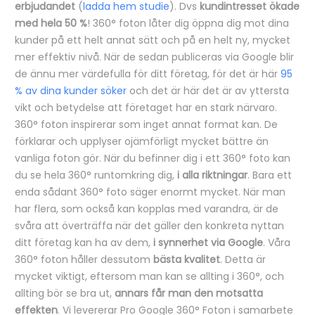
erbjudandet
(
ladda hem studie
). Dvs
kundintresset ökade
med hela 50 %
! 360° foton låter dig öppna dig mot dina
kunder på ett helt annat sätt och på en helt ny, mycket
mer effektiv nivå. När de sedan publiceras via Google blir
de ännu mer värdefulla för ditt företag, för det är här
95
% av dina kunder söker
och det är här det är av yttersta
vikt och betydelse att företaget har en stark närvaro.
360° foton inspirerar som inget annat format kan. De
förklarar och upplyser ojämförligt mycket bättre än
vanliga foton gör. När du befinner dig i ett 360° foto kan
du se hela 360° runtomkring dig,
i alla riktningar
. Bara ett
enda sådant 360° foto säger enormt mycket. När man
har flera, som också kan kopplas med varandra, är de
svåra att överträffa när det gäller den konkreta nyttan
ditt företag kan ha av dem,
i synnerhet via Google
. Våra
360° foton håller dessutom
bästa kvalitet
. Detta är
mycket viktigt, eftersom man kan se allting i 360°, och
allting bör se bra ut,
annars får man den motsatta
effekten
. Vi levererar Pro Google 360° Foton i samarbete