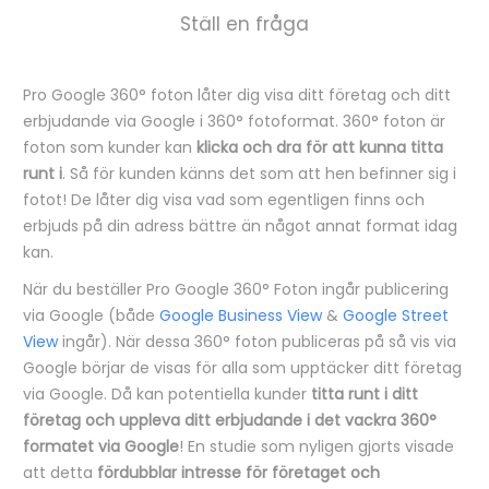
Ställ en fråga
Pro Google 360° foton låter dig visa ditt företag och ditt
B
erbjudande via Google i 360° fotoformat. 360° foton är
e
foton som kunder kan
klicka och dra för att kunna titta
runt i
. Så för kunden känns det som att hen befinner sig i
s
fotot! De låter dig visa vad som egentligen finns och
k
erbjuds på din adress bättre än något annat format idag
r
kan.
i
När du beställer Pro Google 360° Foton ingår publicering
v
via Google (både
Google Business View
&
Google Street
View
ingår). När dessa 360° foton publiceras på så vis via
n
Google börjar de visas för alla som upptäcker ditt företag
i
via Google. Då kan potentiella kunder
titta runt i ditt
n
företag och uppleva ditt erbjudande i det vackra 360°
formatet via Google
! En studie som nyligen gjorts visade
g
att detta
fördubblar intresse för företaget och