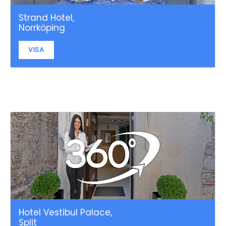
Strand Hotel,
Norrköping
VISA
Hotel Vestibul Palace,
Split