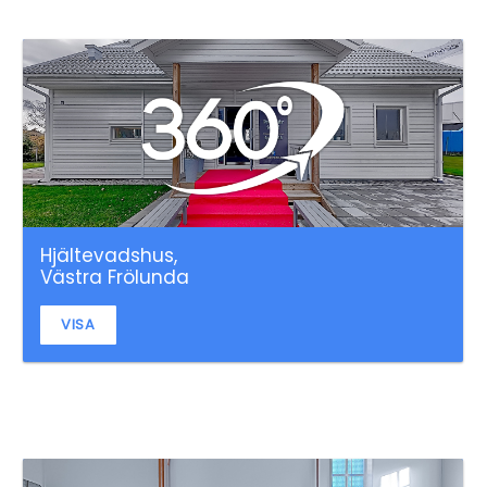
Hjältevadshus,
Västra Frölunda
VISA