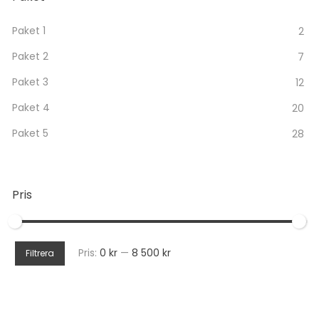
Paket 1
2
Paket 2
7
Paket 3
12
Paket 4
20
Paket 5
28
Pris
Min
Max
Pris:
0 kr
—
8 500 kr
Filtrera
pris
pris