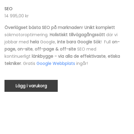
SEO
14 995,00
kr
Överlägset bästa SEO på marknaden
!
Unikt komplett
sökmotoroptimering.
Holistiskt tillvägagångssätt
där vi
jobbar med
hela
Google,
inte bara Google Sök
! Full
on-
page, on-site
,
off-page & off-site
SEO med
kontinuerligt
länkbygge
- via alla de effektivaste
,
etiska
tekniker
. Gratis
Google Webbplats
ingår!
Lägg i varukorg