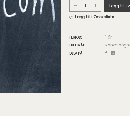
Lägg till i
Google
Webbplats
Lägg till i Önskelista
mängd
1 år
PERIOD:
Ranka högr
DITT MÅL:
DELA PÅ: