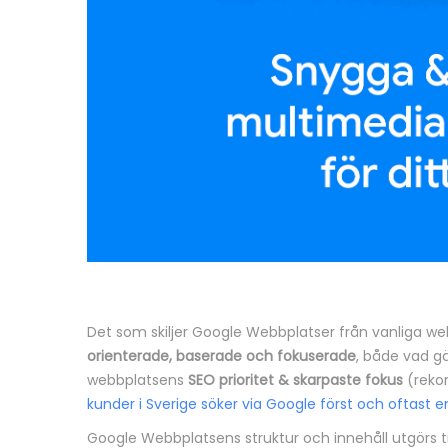
Det som skiljer Google Webbplatser från vanliga we
orienterade, baserade och fokuserade
, både vad g
webbplatsens
SEO prioritet & skarpaste fokus
(reko
kunder i Sverige söker via Google först och oftast 
Google Webbplatsens struktur och innehåll utgörs ti