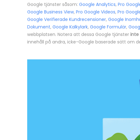
Google tjänster såsom:
Google Analytics
,
Pro Googl
Google Business View
,
Pro Google Videos
,
Pro Googl
Google Verifierade Kundrecensioner
,
Google Inomhu
Dokument
,
Google Kalkylark
,
Google Formulär
,
Goog
webbplatsen. Notera att dessa Google tjänster
inte
innehåll på andra, icke-Google baserade sätt om det 