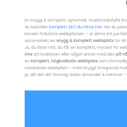
En snygg & komplett, dynamisk, multimediafylld G
B
du beställer
komplett SEO du hittar här
. Har du pla
kanske förbättra webbplatsen – är detta ett perfekt t
e
automatiskt en
snygg & komplett webbplats
för di
Ja, du läste rätt, du får en komplett, mycket fin w
s
inte
att kvaliteten eller något annat med den
på nå
k
en
komplett, högkvalitativ webbplats
som förmodlig
nuvarande webbplats – med snyggt integrerad mul
r
ja, allt det ditt företag redan använder & behöver 
i
v
n
i