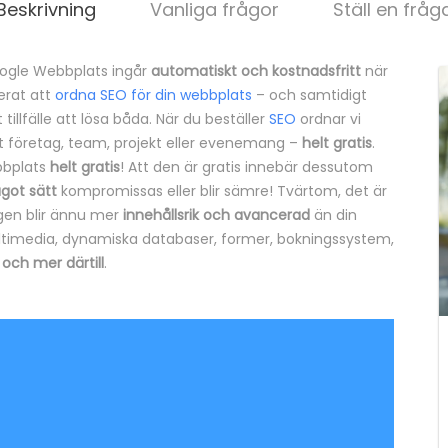
Beskrivning
Vanliga frågor
Ställ en fråg
oogle Webbplats ingår
automatiskt och kostnadsfritt
när
nerat att
ordna SEO för din webbplats
– och samtidigt
illfälle att lösa båda. När du beställer
SEO
ordnar vi
tt företag, team, projekt eller evenemang –
helt gratis
.
ebbplats
helt gratis
! Att den är gratis innebär dessutom
got sätt
kompromissas eller blir sämre! Tvärtom, det är
en blir ännu mer
innehållsrik och avancerad
än din
timedia, dynamiska databaser, former, bokningssystem,
–
och mer därtill
.