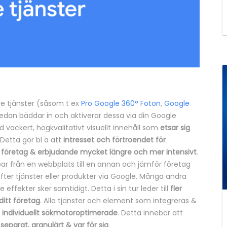
gle tjänster (såsom t ex
Pro Google 360° Foton
,
Google
sedan bäddar in och aktiverar dessa via din Google
 vackert, högkvalitativt visuellt innehåll som
etsar sig
 Detta gör bl a att
intresset och förtroendet för
företag & erbjudande mycket längre och mer intensivt
.
par från en webbplats till en annan och jämför företag
ter tjänster eller produkter via Google. Många andra
effekter sker samtidigt. Detta i sin tur leder till
fler
ditt företag
. Alla tjänster och element som integreras &
 individuellt sökmotoroptimerade
. Detta innebär att
eparat, granulärt & var för sig
.