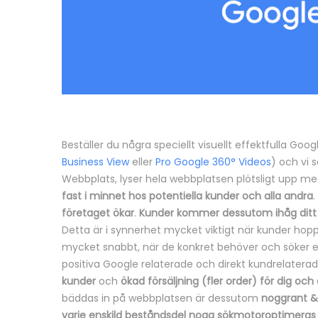
Beställer du några speciellt visuellt effektfulla Goo
Business View
eller
Pro Google 360° Videos
) och vi 
Webbplats, lyser hela webbplatsen plötsligt upp med
fast i minnet hos potentiella kunder och alla andra
.
företaget ökar
.
Kunder kommer dessutom ihåg ditt 
Detta är i synnerhet mycket viktigt när kunder hop
mycket snabbt, när de konkret behöver och söker ef
positiva Google relaterade och direkt kundrelaterade 
kunder
och
ökad försäljning (fler order) för dig och 
bäddas in på webbplatsen är dessutom
noggrant &
varje enskild beståndsdel noga sökmotoroptimeras s