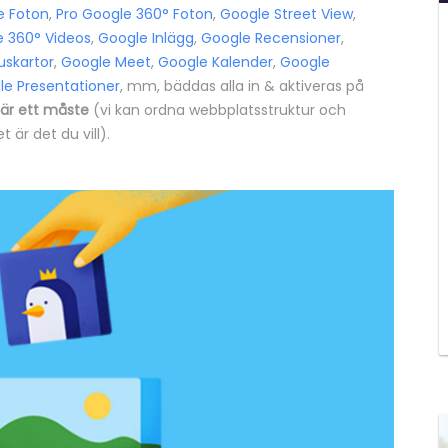
e Foton
,
Pro Google 360° Foton
,
Google Street View
,
e 360° Videos
,
Google Inlägg
,
Google Recensioner
,
skartor
,
Google Meet
,
Google Kalender
,
Google
le Presentationer
, mm, bäddas alla in & aktiveras på
 är ett måste
(vi kan ordna webbplatsstruktur och
är det du vill).