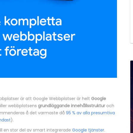
bbplatser är att Google Webbplatser är helt
Google
äller webbplatsens
grundläggande innehållsstruktur
och
mmenderas å det varmaste då
95 % av alla presumtiva
endast
).
ll en stor del av smart integrerade
Google tjänster
.