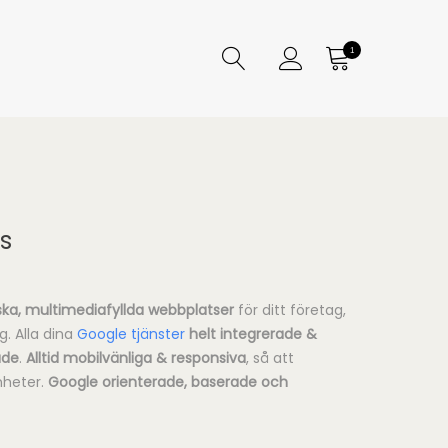
1
s
ka,
multimediafyllda
webbplatser
för ditt företag,
. Alla dina
Google tjänster
helt integrerade &
ade
.
Alltid mobilvänliga & responsiva
, så att
enheter.
Google orienterade, baserade och