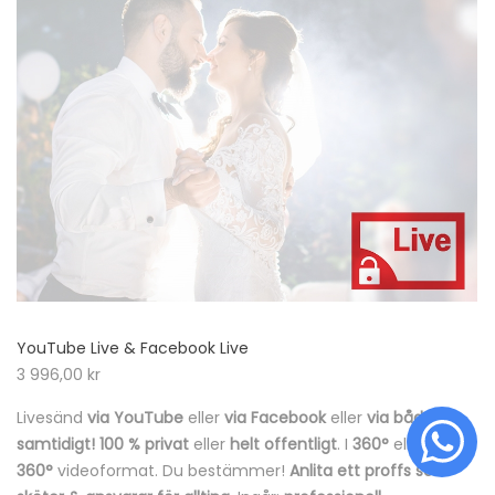
YouTube Live & Facebook Live
3 996,00
kr
Livesänd
via YouTube
eller
via Facebook
eller
via båda
samtidigt! 100 % privat
eller
helt offentligt
. I
360°
eller
icke-
360°
videoformat. Du bestämmer!
Anlita ett proffs som