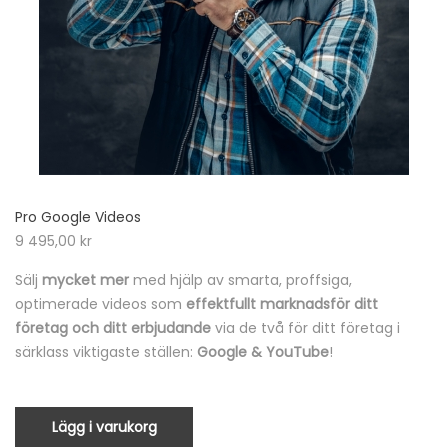
Pro Google Videos
9 495,00
kr
Sälj
mycket mer
med hjälp av smarta, proffsiga,
optimerade videos som
effektfullt marknadsför ditt
företag och ditt erbjudande
via de två för ditt företag i
särklass viktigaste ställen:
Google & YouTube
!
Lägg i varukorg