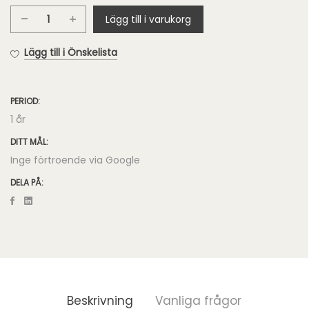
Lägg till i varukorg
Google
Märkesidentitet
Lägg till i Önskelista
mängd
PERIOD:
1 år
DITT MÅL:
Inge förtroende via Google
DELA PÅ:
Beskrivning
Vanliga frågor