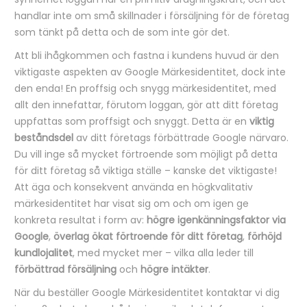
handlar inte om små skillnader i försäljning för de företag
som tänkt på detta och de som inte gör det.
Att bli ihågkommen och fastna i kundens huvud är den
viktigaste aspekten av Google Märkesidentitet, dock inte
den enda! En proffsig och snygg märkesidentitet, med
allt den innefattar, förutom loggan, gör att ditt företag
uppfattas som proffsigt och snyggt. Detta är en
viktig
beståndsdel
av ditt företags förbättrade Google närvaro.
Du vill inge så mycket förtroende som möjligt på detta
för ditt företag så viktiga ställe – kanske det viktigaste!
Att äga och konsekvent använda en högkvalitativ
märkesidentitet har visat sig om och om igen ge
konkreta resultat i form av:
högre igenkänningsfaktor via
Google
,
överlag ökat förtroende för ditt företag
,
förhöjd
kundlojalitet
, med mycket mer – vilka alla leder till
förbättrad försäljning
och
högre intäkter
.
När du beställer Google Märkesidentitet kontaktar vi dig