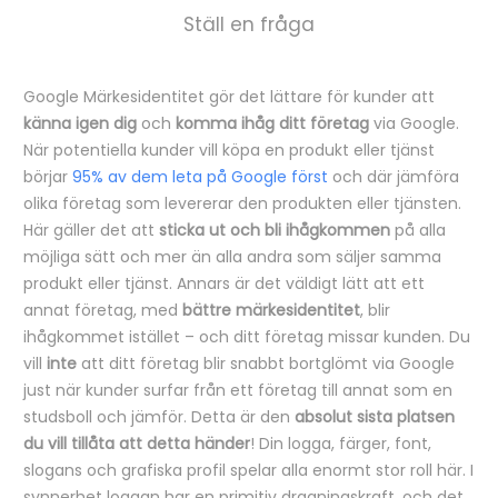
Ställ en fråga
Google Märkesidentitet gör det lättare för kunder att
B
känna igen dig
och
komma ihåg ditt företag
via Google.
e
När potentiella kunder vill köpa en produkt eller tjänst
börjar
95% av dem leta på Google först
och där jämföra
s
olika företag som levererar den produkten eller tjänsten.
k
Här gäller det att
sticka ut och bli ihågkommen
på alla
r
möjliga sätt och mer än alla andra som säljer samma
produkt eller tjänst. Annars är det väldigt lätt att ett
i
annat företag, med
bättre märkesidentitet
, blir
v
ihågkommet istället – och ditt företag missar kunden. Du
n
vill
inte
att ditt företag blir snabbt bortglömt via Google
i
just när kunder surfar från ett företag till annat som en
studsboll och jämför. Detta är den
absolut sista platsen
n
du vill tillåta att detta händer
! Din logga, färger, font,
g
slogans och grafiska profil spelar alla enormt stor roll här. I
synnerhet loggan har en primitiv dragningskraft, och det