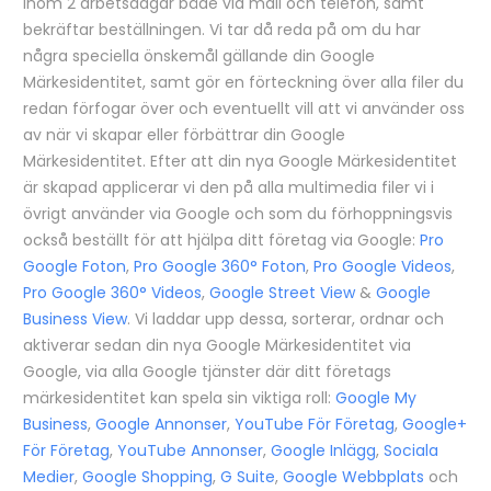
inom 2 arbetsdagar både via mail och telefon, samt
bekräftar beställningen. Vi tar då reda på om du har
några speciella önskemål gällande din Google
Märkesidentitet, samt gör en förteckning över alla filer du
redan förfogar över och eventuellt vill att vi använder oss
av när vi skapar eller förbättrar din Google
Märkesidentitet. Efter att din nya Google Märkesidentitet
är skapad applicerar vi den på alla multimedia filer vi i
övrigt använder via Google och som du förhoppningsvis
också beställt för att hjälpa ditt företag via Google:
Pro
Google Foton
,
Pro Google 360° Foton
,
Pro Google Videos
,
Pro Google 360° Videos
,
Google Street View
&
Google
Business View
. Vi laddar upp dessa, sorterar, ordnar och
aktiverar sedan din nya Google Märkesidentitet via
Google, via alla Google tjänster där ditt företags
märkesidentitet kan spela sin viktiga roll:
Google My
Business
,
Google Annonser
,
YouTube För Företag
,
Google+
För Företag
,
YouTube Annonser
,
Google Inlägg
,
Sociala
Medier
,
Google Shopping
,
G Suite
,
Google Webbplats
och