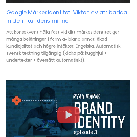
Google Märkesidentitet: Vikten av att bädda
in den i kundens minne
Att konsekvent hålla fast vid ditt märkesidentitet ger
många belöningar
, i form av bland annat:
ökad
kundlojalitet
och
högre intäkter
.
Engelska. Automatisk
svensk textning tillgänglig (klicka på: kugghjul >
undertexter > översätt automatiskt).