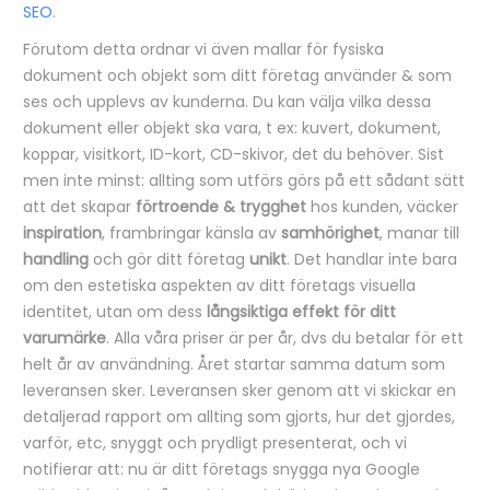
SEO
.
Förutom detta ordnar vi även mallar för fysiska
dokument och objekt som ditt företag använder & som
ses och upplevs av kunderna. Du kan välja vilka dessa
dokument eller objekt ska vara, t ex: kuvert, dokument,
koppar, visitkort, ID-kort, CD-skivor, det du behöver. Sist
men inte minst: allting som utförs görs på ett sådant sätt
att det skapar
förtroende & trygghet
hos kunden, väcker
inspiration
, frambringar känsla av
samhörighet
, manar till
handling
och gör ditt företag
unikt
. Det handlar inte bara
om den estetiska aspekten av ditt företags visuella
identitet, utan om dess
långsiktiga effekt för ditt
varumärke
. Alla våra priser är per år, dvs du betalar för ett
helt år av användning. Året startar samma datum som
leveransen sker. Leveransen sker genom att vi skickar en
detaljerad rapport om allting som gjorts, hur det gjordes,
varför, etc, snyggt och prydligt presenterat, och vi
notifierar att: nu är ditt företags snygga nya Google