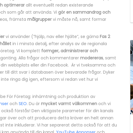
ch optimerar
allt eventuellt redan existerande
 och som går att använda. Vi
gör en sammandrag och
eos, främsta
målgrupper
vi måste nå, samt formar
ier
vi använder (”hjälp, nav eller hjälte”, se gärna
Fas 2
hållet
in i minsta detalj, efter analys av de regionala
öretag. Vi komplett
formger, administrerar och
någonting. Alla frågor och kommentarer
modereras
, samt
 din webbplats eller din Facebook. Är vi tveksamma och
er till ditt svar i databasen över besvarade frågor. Dyker
te ringa dig igen, eftersom vi redan vet hur vi
Tube För Företag: inhämtning och produktion av
nser
och
SEO
. Du är
mycket varmt välkommen
och vi
 också förstås! Den viktigaste parameter för din kanals
ogar över och att producera detta kräver en helt annan
nst inte inkluderar. Vi har separerat detta också för att du
 kan använda till din kanal.
YouTube Annonser
och