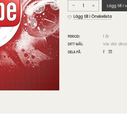
Lägg till i
YouTube
För
Lägg till i Önskelista
Företag
mängd
1 år
PERIOD:
Var där dina
DITT MÅL:
DELA PÅ: