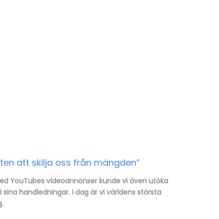
en att skilja oss från mängden”
“Med YouTubes videoannonser kunde vi även utöka
sina handledningar. I dag är vi världens största
g.