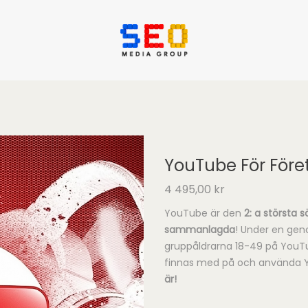
YouTube För Före
4 495,00
kr
YouTube är den
2: a största 
sammanlagda
! Under en gen
gruppåldrarna 18-49 på YouTu
finnas med på och använda Y
är!