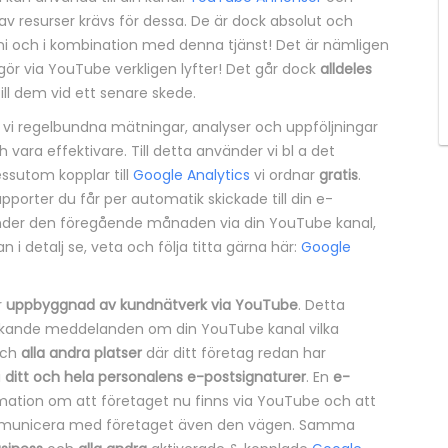
v resurser krävs för dessa. De är dock absolut och
i och i kombination med denna tjänst! Det är nämligen
 gör via YouTube verkligen lyfter! Det går dock
alldeles
ill dem vid ett senare skede.
ör vi regelbundna mätningar, analyser och uppföljningar
vara effektivare. Till detta använder vi bl a det
essutom kopplar till
Google Analytics
vi ordnar
gratis
.
pporter du får per automatik skickade till din e-
nder den föregående månaden via din YouTube kanal,
n i detalj se, veta och följa titta gärna här:
Google
r
uppbyggnad av kundnätverk via YouTube
. Detta
ckande meddelanden om din YouTube kanal vilka
ch
alla andra platser
där ditt företag redan har
i
ditt och hela personalens e-postsignaturer
. En
e-
mation om att företaget nu finns via YouTube och att
kommunicera med företaget även den vägen. Samma