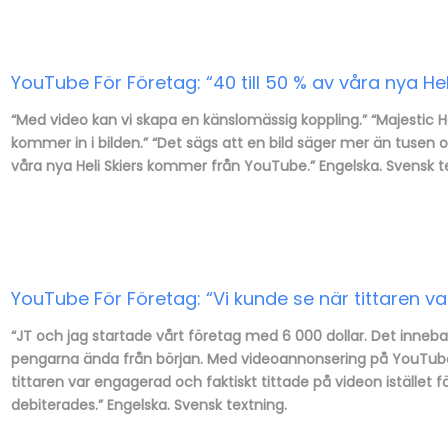
YouTube För Företag: “40 till 50 % av våra nya H
“Med video kan vi skapa en känslomässig koppling.” “Majestic H
kommer in i bilden.” “Det sägs att en bild säger mer än tusen or
våra nya Heli Skiers kommer från YouTube.” Engelska. Svensk t
YouTube För Företag: “Vi kunde se när tittaren v
“JT och jag startade vårt företag med 6 000 dollar. Det inneba
pengarna ända från början. Med videoannonsering på YouTube ku
tittaren var engagerad och faktiskt tittade på videon
istället
debiterades.” Engelska. Svensk textning.