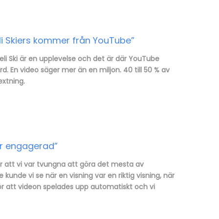
eli Skiers kommer från YouTube”
eli Ski är en upplevelse och det är där YouTube
d. En video säger mer än en miljon. 40 till 50 % av
extning.
ar engagerad”
r att vi var tvungna att göra det mesta av
nde vi se när en visning var en riktig visning, när
 för att videon spelades upp automatiskt och vi