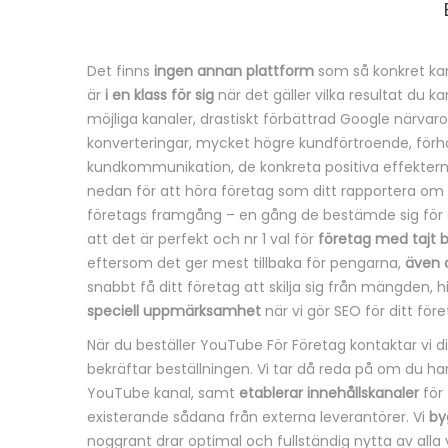
Det finns
ingen annan plattform
som så konkret kan
B
är
i en klass för sig
när det gäller vilka resultat du k
möjliga kanaler, drastiskt förbättrad Google närvaro,
e
konverteringar, mycket högre kundförtroende, förh
kundkommunikation, de konkreta positiva effekterna 
s
nedan för att höra företag som ditt rapportera om
k
företags framgång – en gång de bestämde sig för 
att det är perfekt och nr 1 val för
företag med tajt 
r
eftersom det ger mest tillbaka för pengarna,
även 
snabbt få ditt företag att skilja sig från mängden,
i
speciell uppmärksamhet
när vi gör SEO för ditt före
v
När du beställer YouTube För Företag kontaktar vi 
bekräftar beställningen. Vi tar då reda på om du ha
n
YouTube kanal, samt
etablerar innehållskanaler
för 
existerande sådana från externa leverantörer. Vi
by
i
noggrant drar optimal och fullständig nytta av alla 