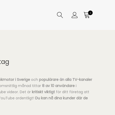
1
tag
sökmotor i Sverige
och
populärare än alla TV-kanaler
omsnittlig månad tittar
8 av 10 användare
i
be videor. Det är
kritiskt viktigt
för ditt företag att
ouTube ordentligt!
Du kan nå dina kunder där de