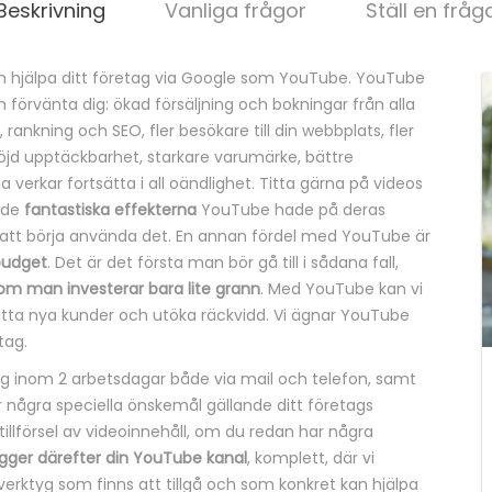
Beskrivning
Vanliga frågor
Ställ en fråg
 hjälpa ditt företag via Google som YouTube. YouTube
an förvänta dig: ökad försäljning och bokningar från alla
 rankning och SEO, fler besökare till din webbplats, fler
öjd upptäckbarhet, starkare varumärke, bättre
verkar fortsätta i all oändlighet. Titta gärna på videos
 de
fantastiska effekterna
YouTube hade på deras
att börja använda det. En annan fördel med YouTube är
budget
. Det är det första man bör gå till i sådana fall,
om man investerar bara lite grann
. Med YouTube kan vi
 hitta nya kunder och utöka räckvidd. Vi ägnar YouTube
tag.
dig inom 2 arbetsdagar både via mail och telefon, samt
r några speciella önskemål gällande ditt företags
tillförsel av videoinnehåll, om du redan har några
gger därefter din YouTube kanal
, komplett, där vi
verktyg som finns att tillgå och som konkret kan hjälpa