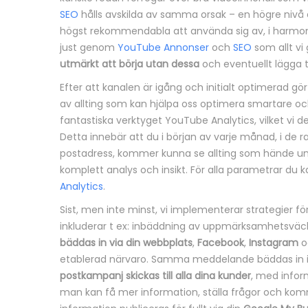
SEO
hålls avskilda av samma orsak – en högre nivå a
högst rekommendabla att använda sig av, i harmon
just genom
YouTube Annonser
och
SEO
som allt vi
utmärkt att börja utan dessa
och eventuellt lägga t
Efter att kanalen är igång och initialt optimerad g
av allting som kan hjälpa oss optimera smartare och 
fantastiska verktyget YouTube Analytics, vilket vi d
Detta innebär att du i början av varje månad, i de ra
postadress, kommer kunna se allting som hände u
komplett analys och insikt. För alla parametrar du ka
Analytics
.
Sist, men inte minst, vi implementerar strategier fö
inkluderar t ex: inbäddning av uppmärksamhetsvä
bäddas in via din webbplats
,
Facebook
,
Instagram
o
etablerad närvaro. Samma meddelande bäddas in 
postkampanj skickas till alla dina kunder
, med infor
man kan få mer information, ställa frågor och 