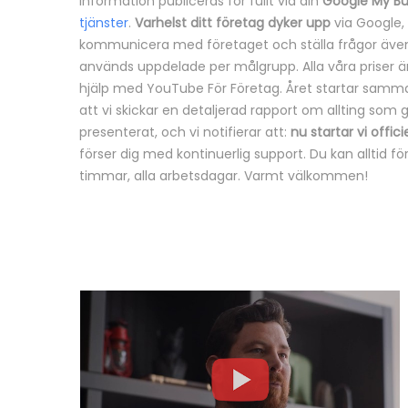
information publiceras för fullt via din
Google My Bu
tjänster
.
Varhelst ditt företag dyker upp
via Google,
kommunicera med företaget och ställa frågor även vi
används uppdelade per målgrupp. Alla våra priser är p
hjälp med YouTube För Företag. Året startar sam
att vi skickar en detaljerad rapport om allting som gj
presenterat, och vi notifierar att:
nu startar vi offic
förser dig med kontinuerlig support. Du kan alltid 
timmar, alla arbetsdagar. Varmt välkommen!