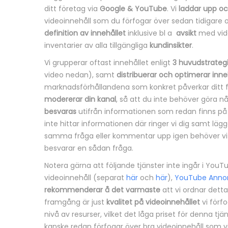
ditt företag via
Google & YouTube
. Vi
laddar upp o
n
videoinnehåll som du förfogar över sedan tidigare
definition av innehållet
inklusive bl a
avsikt
med vid
g
inventarier av alla tillgängliga
kundinsikter
.
Vi grupperar oftast innehållet enligt
3 huvudstrateg
video nedan), samt
distribuerar och optimerar inne
marknadsförhållandena som konkret påverkar ditt f
modererar din kanal
, så att du inte behöver göra 
besvaras
utifrån informationen som redan finns på
inte hittar informationen där ringer vi dig samt lägg
samma fråga eller kommentar upp igen behöver vi in
besvarar en sådan fråga.
Notera gärna att följande tjänster inte ingår i You
videoinnehåll (separat
här
och
här
),
YouTube Anno
rekommenderar å det varmaste
att vi ordnar detta
framgång är just
kvalitet på videoinnehållet
vi förf
nivå av resurser, vilket det låga priset för denna tjä
kanske redan förfogar över bra videoinnehåll som vi