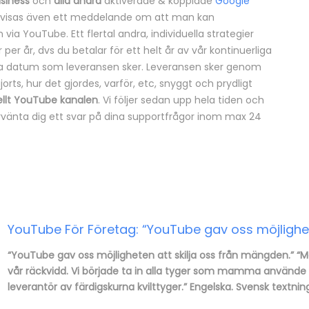
siness
och
alla andra
aktiverade & kopplade
Google
 visas även ett meddelande om att man kan
a YouTube. Ett flertal andra, individuella strategier
er år, dvs du betalar för ett helt år av vår kontinuerliga
ma datum som leveransen sker. Leveransen sker genom
orts, hur det gjordes, varför, etc, snyggt och prydligt
iellt YouTube kanalen
. Vi följer sedan upp hela tiden och
förvänta dig ett svar på dina supportfrågor inom max 24
YouTube För Företag: “YouTube gav oss möjlighet
“YouTube gav oss möjligheten att skilja oss från mängden.” 
vår räckvidd. Vi började ta in alla tyger som mamma använde i 
leverantör av färdigskurna kvilttyger.” Engelska. Svensk textnin