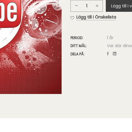
Lägg till i
YouTube
För
Lägg till i Önskelista
Företag
mängd
1 år
PERIOD:
Var där dina
DITT MÅL:
DELA PÅ: