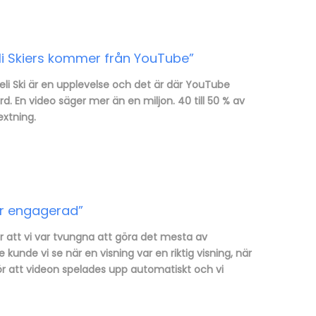
eli Skiers kommer från YouTube”
eli Ski är en upplevelse och det är där YouTube
d. En video säger mer än en miljon. 40 till 50 % av
extning.
ar engagerad”
r att vi var tvungna att göra det mesta av
nde vi se när en visning var en riktig visning, när
 för att videon spelades upp automatiskt och vi