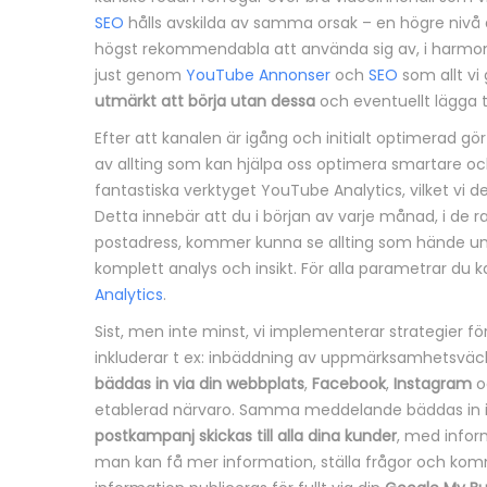
SEO
hålls avskilda av samma orsak – en högre nivå a
högst rekommendabla att använda sig av, i harmon
just genom
YouTube Annonser
och
SEO
som allt vi
utmärkt att börja utan dessa
och eventuellt lägga t
Efter att kanalen är igång och initialt optimerad g
av allting som kan hjälpa oss optimera smartare och 
fantastiska verktyget YouTube Analytics, vilket vi d
Detta innebär att du i början av varje månad, i de ra
postadress, kommer kunna se allting som hände u
komplett analys och insikt. För alla parametrar du ka
Analytics
.
Sist, men inte minst, vi implementerar strategier fö
inkluderar t ex: inbäddning av uppmärksamhetsvä
bäddas in via din webbplats
,
Facebook
,
Instagram
o
etablerad närvaro. Samma meddelande bäddas in 
postkampanj skickas till alla dina kunder
, med infor
man kan få mer information, ställa frågor och 