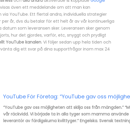
siness
och
alla andra
aktiverade & kopplade
Google
 visas även ett meddelande om att man kan
a YouTube. Ett flertal andra, individuella strategier
er år, dvs du betalar för ett helt år av vår kontinuerliga
ma datum som leveransen sker. Leveransen sker genom
orts, hur det gjordes, varför, etc, snyggt och prydligt
iellt YouTube kanalen
. Vi följer sedan upp hela tiden och
förvänta dig ett svar på dina supportfrågor inom max 24
YouTube För Företag: “YouTube gav oss möjlighet
“YouTube gav oss möjligheten att skilja oss från mängden.” 
vår räckvidd. Vi började ta in alla tyger som mamma använde i 
leverantör av färdigskurna kvilttyger.” Engelska. Svensk textnin