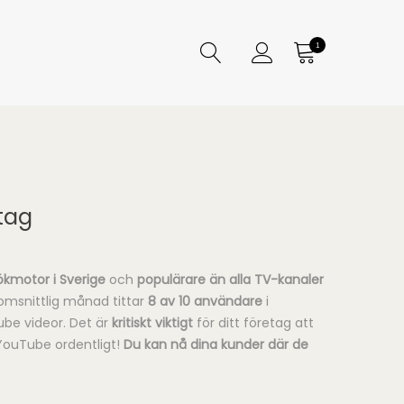
1
tag
sökmotor i Sverige
och
populärare än alla TV-kanaler
omsnittlig månad tittar
8 av 10 användare
i
be videor. Det är
kritiskt viktigt
för ditt företag att
ouTube ordentligt!
Du kan nå dina kunder där de