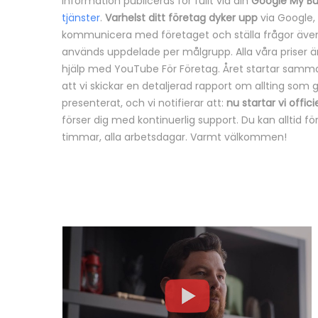
information publiceras för fullt via din
Google My Bu
tjänster
.
Varhelst ditt företag dyker upp
via Google,
kommunicera med företaget och ställa frågor även vi
används uppdelade per målgrupp. Alla våra priser är p
hjälp med YouTube För Företag. Året startar sam
att vi skickar en detaljerad rapport om allting som gj
presenterat, och vi notifierar att:
nu startar vi offic
förser dig med kontinuerlig support. Du kan alltid 
timmar, alla arbetsdagar. Varmt välkommen!