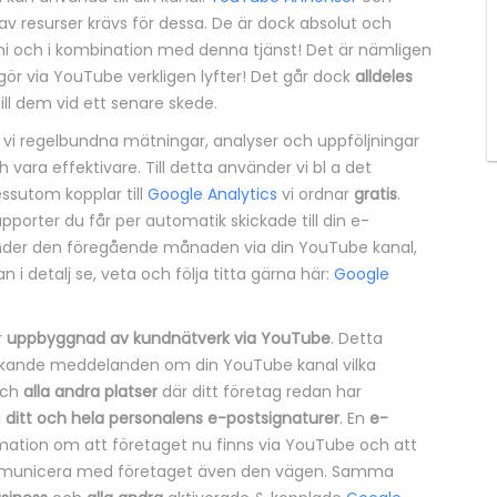
v resurser krävs för dessa. De är dock absolut och
i och i kombination med denna tjänst! Det är nämligen
 gör via YouTube verkligen lyfter! Det går dock
alldeles
ill dem vid ett senare skede.
ör vi regelbundna mätningar, analyser och uppföljningar
vara effektivare. Till detta använder vi bl a det
essutom kopplar till
Google Analytics
vi ordnar
gratis
.
pporter du får per automatik skickade till din e-
nder den föregående månaden via din YouTube kanal,
n i detalj se, veta och följa titta gärna här:
Google
r
uppbyggnad av kundnätverk via YouTube
. Detta
ckande meddelanden om din YouTube kanal vilka
ch
alla andra platser
där ditt företag redan har
i
ditt och hela personalens e-postsignaturer
. En
e-
mation om att företaget nu finns via YouTube och att
kommunicera med företaget även den vägen. Samma