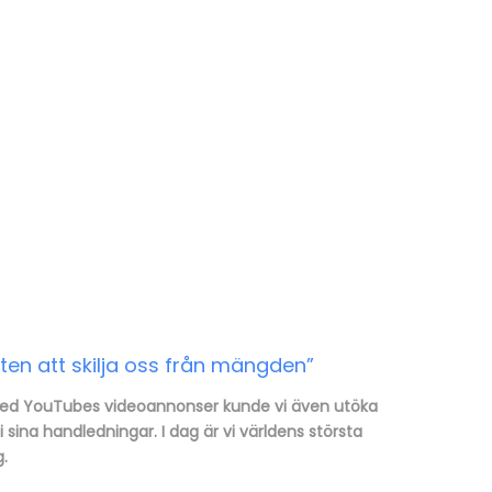
en att skilja oss från mängden”
“Med YouTubes videoannonser kunde vi även utöka
sina handledningar. I dag är vi världens största
g.