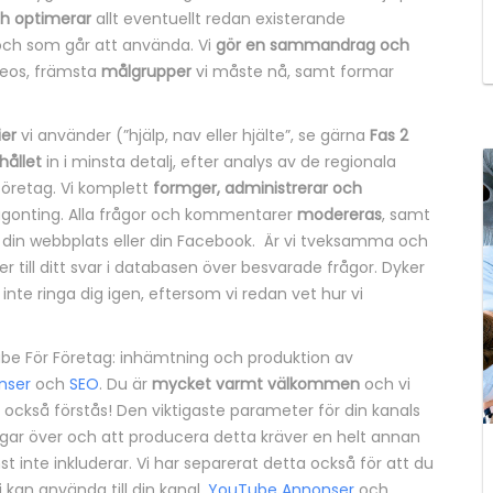
ch optimerar
allt eventuellt redan existerande
 och som går att använda. Vi
gör en sammandrag och
eos, främsta
målgrupper
vi måste nå, samt formar
ier
vi använder (”hjälp, nav eller hjälte”, se gärna
Fas 2
hållet
in i minsta detalj, efter analys av de regionala
öretag. Vi komplett
formger, administrerar och
någonting. Alla frågor och kommentarer
modereras
, samt
 din webbplats eller din Facebook. Är vi tveksamma och
er till ditt svar i databasen över besvarade frågor. Dyker
te ringa dig igen, eftersom vi redan vet hur vi
Tube För Företag: inhämtning och produktion av
nser
och
SEO
. Du är
mycket varmt välkommen
och vi
 också förstås! Den viktigaste parameter för din kanals
ogar över och att producera detta kräver en helt annan
nst inte inkluderar. Vi har separerat detta också för att du
 kan använda till din kanal.
YouTube Annonser
och