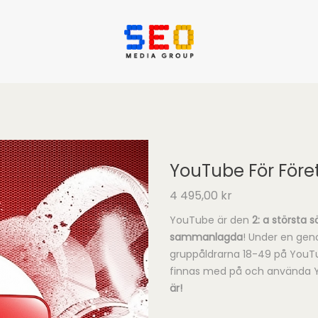
YouTube För Före
4 495,00
kr
YouTube är den
2: a största 
sammanlagda
! Under en gen
gruppåldrarna 18-49 på YouTu
finnas med på och använda Y
är!