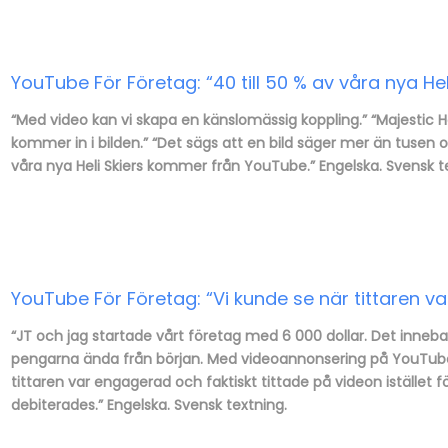
YouTube För Företag: “40 till 50 % av våra nya H
“Med video kan vi skapa en känslomässig koppling.” “Majestic H
kommer in i bilden.” “Det sägs att en bild säger mer än tusen or
våra nya Heli Skiers kommer från YouTube.” Engelska. Svensk t
YouTube För Företag: “Vi kunde se när tittaren v
“JT och jag startade vårt företag med 6 000 dollar. Det inneba
pengarna ända från början. Med videoannonsering på YouTube ku
tittaren var engagerad och faktiskt tittade på videon
istället
debiterades.” Engelska. Svensk textning.