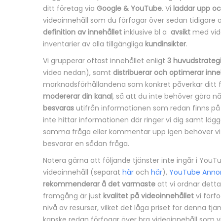
ditt företag via
Google & YouTube
. Vi
laddar upp o
n
videoinnehåll som du förfogar över sedan tidigare
definition av innehållet
inklusive bl a
avsikt
med vid
g
inventarier av alla tillgängliga
kundinsikter
.
Vi grupperar oftast innehållet enligt
3 huvudstrateg
video nedan), samt
distribuerar och optimerar inne
marknadsförhållandena som konkret påverkar ditt f
modererar din kanal
, så att du inte behöver göra 
besvaras
utifrån informationen som redan finns på
inte hittar informationen där ringer vi dig samt lägg
samma fråga eller kommentar upp igen behöver vi in
besvarar en sådan fråga.
Notera gärna att följande tjänster inte ingår i You
videoinnehåll (separat
här
och
här
),
YouTube Anno
rekommenderar å det varmaste
att vi ordnar detta
framgång är just
kvalitet på videoinnehållet
vi förf
nivå av resurser, vilket det låga priset för denna tjä
kanske redan förfogar över bra videoinnehåll som vi