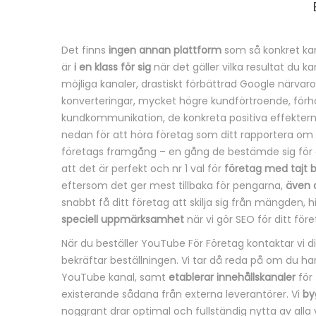
Det finns
ingen annan plattform
som så konkret kan
B
är
i en klass för sig
när det gäller vilka resultat du k
möjliga kanaler, drastiskt förbättrad Google närvaro,
e
konverteringar, mycket högre kundförtroende, förh
kundkommunikation, de konkreta positiva effekterna 
s
nedan för att höra företag som ditt rapportera om
k
företags framgång – en gång de bestämde sig för 
att det är perfekt och nr 1 val för
företag med tajt 
r
eftersom det ger mest tillbaka för pengarna,
även 
snabbt få ditt företag att skilja sig från mängden,
i
speciell uppmärksamhet
när vi gör SEO för ditt före
v
När du beställer YouTube För Företag kontaktar vi 
bekräftar beställningen. Vi tar då reda på om du ha
n
YouTube kanal, samt
etablerar innehållskanaler
för 
existerande sådana från externa leverantörer. Vi
by
i
noggrant drar optimal och fullständig nytta av alla 