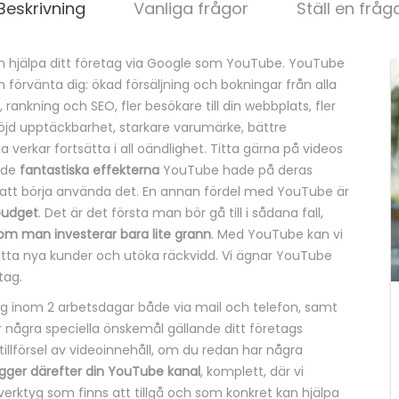
Beskrivning
Vanliga frågor
Ställ en fråg
 hjälpa ditt företag via Google som YouTube. YouTube
an förvänta dig: ökad försäljning och bokningar från alla
 rankning och SEO, fler besökare till din webbplats, fler
öjd upptäckbarhet, starkare varumärke, bättre
verkar fortsätta i all oändlighet. Titta gärna på videos
 de
fantastiska effekterna
YouTube hade på deras
att börja använda det. En annan fördel med YouTube är
budget
. Det är det första man bör gå till i sådana fall,
om man investerar bara lite grann
. Med YouTube kan vi
 hitta nya kunder och utöka räckvidd. Vi ägnar YouTube
tag.
dig inom 2 arbetsdagar både via mail och telefon, samt
r några speciella önskemål gällande ditt företags
tillförsel av videoinnehåll, om du redan har några
gger därefter din YouTube kanal
, komplett, där vi
verktyg som finns att tillgå och som konkret kan hjälpa