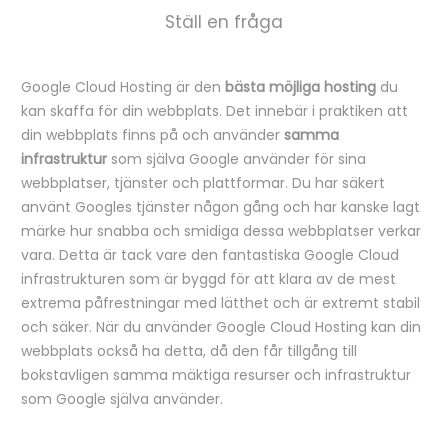
Ställ en fråga
Google Cloud Hosting är den
bästa möjliga hosting
du
B
kan skaffa för din webbplats. Det innebär i praktiken att
e
din webbplats finns på och använder
samma
infrastruktur
som själva Google använder för sina
s
webbplatser, tjänster och plattformar. Du har säkert
k
använt Googles tjänster någon gång och har kanske lagt
r
märke hur snabba och smidiga dessa webbplatser verkar
vara. Detta är tack vare den fantastiska Google Cloud
i
infrastrukturen som är byggd för att klara av de mest
v
extrema påfrestningar med lätthet och är extremt stabil
n
och säker. När du använder Google Cloud Hosting kan din
i
webbplats också ha detta, då den får tillgång till
bokstavligen samma mäktiga resurser och infrastruktur
n
som Google själva använder.
g