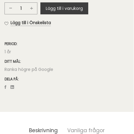
Lägg till i varukorg
Google
Cloud
Lägg till i Önskelista
Hosting
mängd
PERIOD:
1 år
DITT MÅL:
Ranka högre på Google
DELA PÅ:
Beskrivning
Vanliga frågor