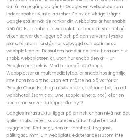
du får varje gång du går till Google: en webbplats som
laddar snabbt & inte kraschar. En av de viktiga frågor
Google ställer när de rankar din webbplats är
hur snabb
den är
? Hur snabb din webbplats är beror till stor del på
vilken server den ligger på och på den serverns fysiska
plats, förutom förstås hur välbyggd och optimerad
webbplatsen är. Dessutom handlar det inte bara om hur
snabb webbplatsen är, utan hur snabb den är – ur
Googles perspektiv. Med tanke på att Google
Webbplatser är multimediafyllda, är snabb hostingmiljö
inte bara bra att ha, utan ett måste ha. Så varför är
Google Cloud Hosting milsvis bättre, i sådana fall, än ett
webbhotell (som t ex: One, Loopia, Binero, etc) eller en
dedikerad server du köper eller hyr?
Googles infrastruktur ligger på en helt annan nivå när det
gäller snabbheten, kapaciteten, tillförlitligheten och
tryggheten. Kort sagt, den är: snabbast, tryggast,
pålitligast, mm. Din webbplats existerar dessutom inte