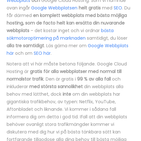
Webbplats
och
Google Cloud Hosting. Som vi nämnde
ovan ingår
Google Webbplatsen
helt gratis
med
SEO
. Du
får därmed
en komplett webbplats med bästa möjliga
hosting, som de facto helt kan ersätta din nuvarande
webbplats
– det kostar inget och vi ordnar
bästa
sökmotoroptimering på marknaden
samtidigt, du löser
alla tre samtidigt
. Läs gärna mer om
Google Webbplats
här
och om
SEO här
.
Notera att vi här måste betona följande. Google Cloud
Hosting är
gratis för alla webbplatser med normal till
normalstor trafik
. Den är gratis i
99 % av alla fall
och
inkluderar
med största sannolikhet
din webbplats alla
behov med lätthet, dock
inte
om din webbplats har
gigantiska trafikbehov, av typen: Netflix, YouTube,
Aftonbladet och liknande. Vi kommer i sådana fall
informera dig om detta i god tid. Ifall att din webbplats
behöver ovanligt stora trafikmängder kommer vi
diskutera med dig hur vi på bästa tänkbara sätt kan
fortfarande tillgodose alla dina behov till bästa möjliga