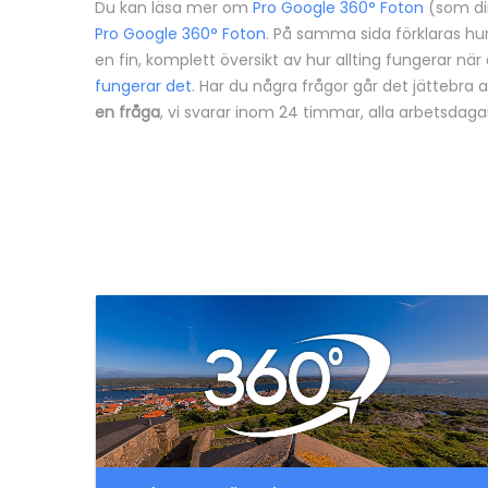
Du kan läsa mer om
Pro Google 360° Foton
(som din
Pro Google 360° Foton
. På samma sida förklaras hur 
en fin, komplett översikt av hur allting fungerar när
fungerar det
. Har du några frågor går det jättebra a
en fråga
, vi svarar inom 24 timmar, alla arbetsda