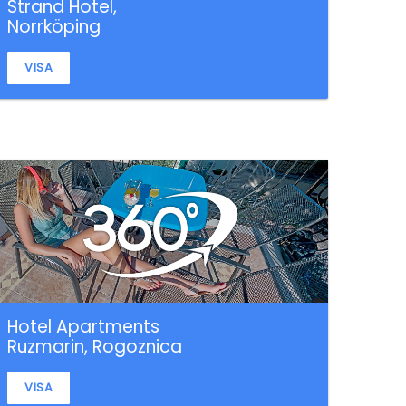
Strand Hotel,
Norrköping
VISA
Hotel Apartments
Ruzmarin, Rogoznica
VISA