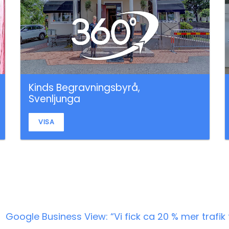
Kinds Begravningsbyrå,
Svenljunga
VISA
Google Business View: “Vi fick ca 20 % mer trafik 