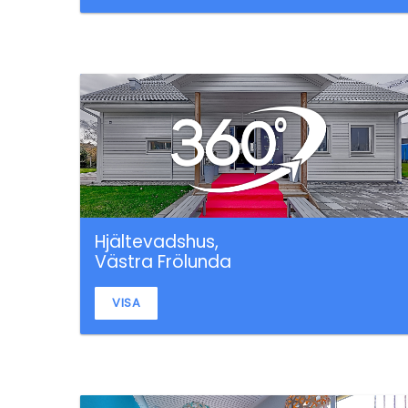
Hjältevadshus,
Västra Frölunda
VISA