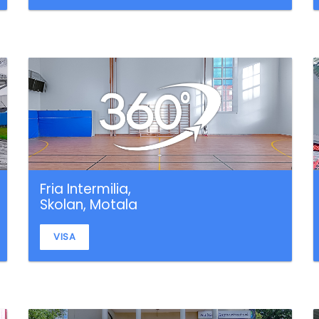
Fria Intermilia,
Skolan, Motala
VISA