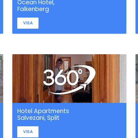
Ocean Hotel,
Falkenberg
VISA
Hotel Apartments
Salvezani, Split
VISA