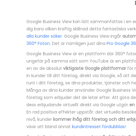
Google Business View kan lätt sammanfattas i en 
B
dig bara vilken kraftig skillnad detta fantastiska ve
alla kunder söker
. Google Business View ingår
autom
e
360° Foton
. Det är nämligen just dina
Pro Google 3
s
Google Business View är en plattform där 360° foton
ungefär på samma sätt som YouTube är en plattfor
k
en av de absolut
viktigaste Google plattformar
för 
in kunder till ditt företag, direkt via Google, så a
r
runt i ditt företag, se dina produkter, tjänster och 
Många av dina kunder använder Google Business View
i
företag som erbjuder det de letar efter. Att göra d
v
dess erbjudande virtuellt direkt via Google utgör
en 
En rad positiva effekter uppstår: det virtuella besök
n
nivå, kunder
kommer ihåg ditt företag och ditt erb
visar att bland annat
kundintresset fördubblas
!
i