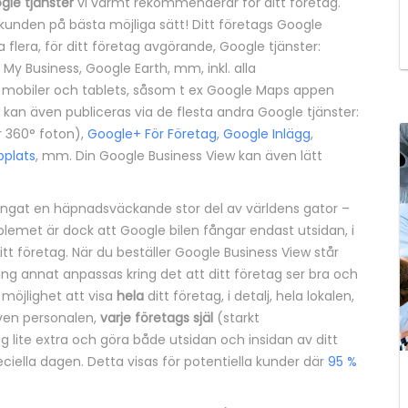
gle tjänster
vi varmt rekommenderar för ditt företag.
unden på bästa möjliga sätt! Ditt företags Google
 flera, för ditt företag avgörande, Google tjänster:
y Business, Google Earth, mm, inkl. alla
 mobiler och tablets, såsom t ex Google Maps appen
 kan även publiceras via de flesta andra Google tjänster:
 360° foton),
Google+ För Företag
,
Google Inlägg
,
plats
, mm. Din Google Business View kan även lätt
fångat en häpnadsväckande stor del av världens gator –
lemet är dock att Google bilen fångar endast utsidan, i
tt företag. När du beställer Google Business View står
lting annat anpassas kring det att ditt företag ser bra och
 möjlighet att visa
hela
ditt företag, i detalj, hela lokalen,
även personalen,
varje företags själ
(starkt
 lite extra och göra både utsidan och insidan av ditt
iella dagen. Detta visas för potentiella kunder där
95 %