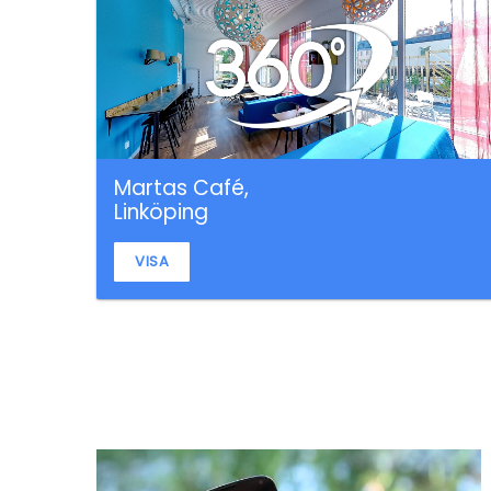
Martas Café,
Linköping
VISA