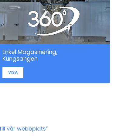
Enkel Magasinering,
Kungsängen
VISA
till vår webbplats”