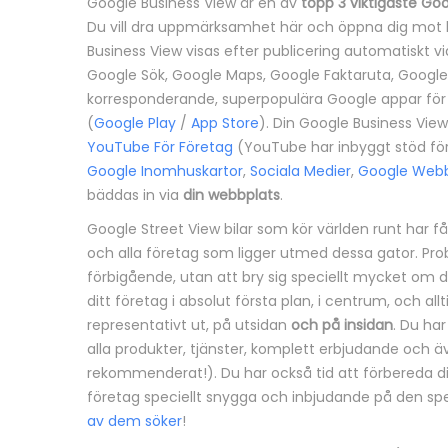
Google Business View är en av
topp 3 viktigaste Goo
n
Du vill dra uppmärksamhet här och öppna dig mot k
Business View visas efter publicering automatiskt via
g
Google Sök, Google Maps, Google Faktaruta, Google M
korresponderande, superpopulära Google appar för
(
Google Play
/
App Store
). Din Google Business View
YouTube För Företag
(YouTube har inbyggt stöd för
Google Inomhuskartor
,
Sociala Medier
,
Google Webb
bäddas in via
din webbplats
.
Google Street View bilar som kör världen runt har 
och alla företag som ligger utmed dessa gator. Prob
förbigående, utan att bry sig speciellt mycket om di
ditt företag i absolut första plan, i centrum, och al
representativt ut, på utsidan
och på insidan
. Du har
alla produkter, tjänster, komplett erbjudande och 
rekommenderat!). Du har också tid att förbereda dig
företag speciellt snygga och inbjudande på den spec
av dem söker
!