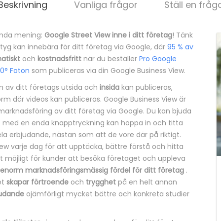
Beskrivning
Vanliga frågor
Ställ en fråg
enda mening:
Google Street View inne i ditt företag
! Tänk
rktyg kan innebära för ditt företag via Google, där
95 % av
atiskt
och
kostnadsfritt
när du beställer
Pro Google
60° Foton
som publiceras via din Google Business View.
 av ditt företags utsida och
insida
kan publiceras,
m där videos kan publiceras. Google Business View är
marknadsföring av ditt företag via Google. Du kan bjuda
tt de med en enda knapptryckning kan hoppa in och titta
hela erbjudande, nästan som att de vore där på riktigt.
 varje dag för att upptäcka, bättre förstå och hitta
et möjligt för kunder att besöka företaget och uppleva
enorm marknadsföringsmässig fördel för ditt företag
.
et
skapar förtroende
och
trygghet
på en helt annan
judande
ojämförligt mycket bättre och konkreta studier