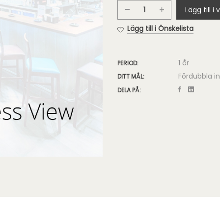
Lägg till i
Google
Business
Lägg till i Önskelista
View
mängd
1 år
PERIOD:
Fördubbla in
DITT MÅL:
DELA PÅ: