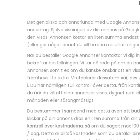
Det genialiska och annorlunda med Google Annonse
B
undantag. Själva visningen av din annons på Googl
den visas. Annonsen kostar en liten summa endast 
e
(eller gör något annat du vill ha som resultat: ring
s
När du beställer Google Annonser kontaktar vi dig 
bekräftar beställningen. Vi tar då reda på om du h
k
Annonser, som t ex om du kanske önskar att en viss, 
framhävs lite extra. Vi etablerar dessutom
var
, dvs
r
i. Du har nämligen full kontroll över detta, från k
du
när
du vill att dina annonser visas, dygnet runt el
i
månaden eller säsongmässigt.
v
Du bestämmer i samband med detta även
ett bud
klickar på din annons dras en liten summa från din 
n
kontroll över kostnaderna
, så om du säger: max 100
/ dag. Detta är alltså kostnaden som du betalar direk
i