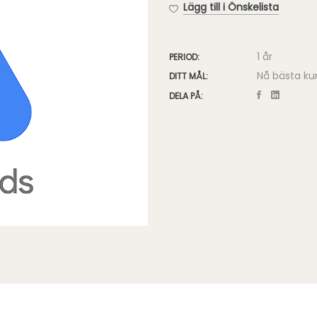
Annonser
Lägg till i Önskelista
mängd
1 år
PERIOD:
Nå bästa kun
DITT MÅL:
DELA PÅ: