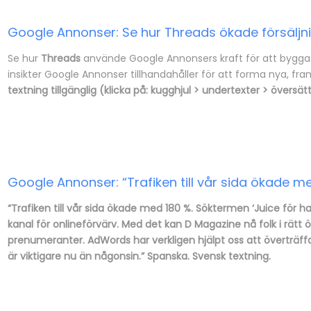
Google Annonser: Se hur Threads ökade försälj
Se hur
Threads
använde Google Annonsers kraft för att bygga 
insikter Google Annonser tillhandahåller för att forma nya, fr
textning tillgänglig (klicka på: kugghjul > undertexter > översä
Google Annonser: “Trafiken till vår sida ökade m
“Trafiken till vår sida ökade med 180 %. Söktermen ‘Juice för
kanal för onlineförvärv. Med det kan D Magazine nå folk i rätt ö
prenumeranter. AdWords har verkligen hjälpt oss att överträf
är viktigare nu än någonsin.” Spanska. Svensk textning.