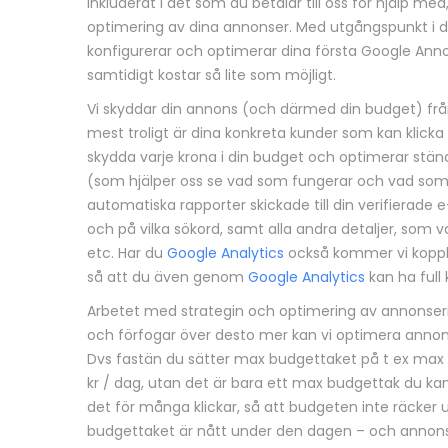
inkluderat i det som du betalar till oss för hjälp m
n
optimering av dina annonser. Med utgångspunkt i de
konfigurerar och optimerar dina första Google Anno
g
samtidigt kostar så lite som möjligt.
Vi skyddar din annons (och därmed din budget) från
mest troligt är dina konkreta kunder som kan klick
skydda varje krona i din budget och optimerar ständ
(som hjälper oss se vad som fungerar och vad som i
automatiska rapporter skickade till din verifierade 
och på vilka sökord, samt alla andra detaljer, som v
etc. Har du
Google Analytics
också kommer vi koppl
så att du även genom
Google Analytics
kan ha full
Arbetet med strategin och optimering av annonserna
och förfogar över desto mer kan vi optimera annonse
Dvs fastän du sätter max budgettaket på t ex max 1
kr / dag, utan det är bara ett max budgettak du kan t
det för många klickar, så att budgeten inte räcker 
budgettaket är nått under den dagen – och annonser