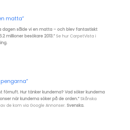
en matta”
ta dagen sålde vi en matta – och blev fantastiskt
2 millioner besökare 2013.”
Se hur CarpetVista i
ing.
r pengarna”
unt förnuft. Hur tänker kunderna? Vad söker kunderna
nonser när kunderna söker på de orden.”
Skånska
% av de kom via Google Annonser.
Svenska.