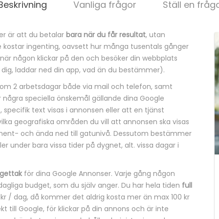
Beskrivning
Vanliga frågor
Ställ en fråg
r är att du betalar
bara när du får resultat
, utan
e kostar ingenting, oavsett hur många tusentals gånger
när någon klickar på den och besöker din webbplats
er dig, laddar ned din app, vad än du bestämmer).
inom 2 arbetsdagar både via mail och telefon, samt
ar några speciella önskemål gällande dina Google
specifik text visas i annonsen eller att en tjänst
 vilka geografiska områden du vill att annonsen ska visas
ontinent- och ända ned till gatunivå. Dessutom bestämmer
ler under bara vissa tider på dygnet, alt. vissa dagar i
gettak
för dina Google Annonser. Varje gång någon
dagliga budget, som du själv anger. Du har hela tiden
full
 kr / dag, då kommer det aldrig kosta mer än max 100 kr
t till Google, för klickar på din annons och är inte