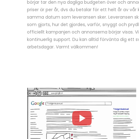
börjar tar den nya dagliga budgeten över och annons
priser är per år, dvs du betalar för ett helt år av v
samma datum som leveransen sker. Leveransen sker 
som gjorts, hur det gjordes, varför, snyggt och prydli
officiellt kampanjen och annonserna börjar visas. V
kontinuerlig support. Du kan alltid förvänta dig ett
arbetsdagar. Varmt välkommen!