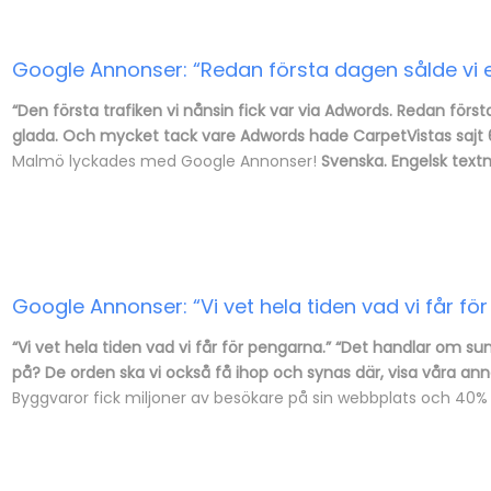
Google Annonser: “Redan första dagen sålde vi 
“Den första trafiken vi nånsin fick var via Adwords. Redan förs
glada. Och mycket tack vare Adwords hade CarpetVistas sajt 6.
Malmö lyckades med Google Annonser!
Svenska. Engelsk textn
Google Annonser: “Vi vet hela tiden vad vi får fö
“Vi vet hela tiden vad vi får för pengarna.” “Det handlar om s
på? De orden ska vi också få ihop och synas där, visa våra an
Byggvaror fick miljoner av besökare på sin webbplats och 40