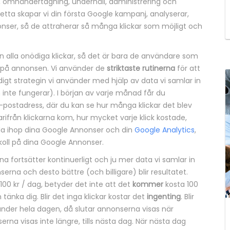
ed, omhändertagning, underhåll, administrering och
tta skapar vi din första Google kampanj, analyserar,
nser, så de attraherar så många klickar som möjligt och
 alla onödiga klickar, så det är bara de användare som
a på annonsen. Vi använder de
striktaste rutinerna
för att
igt strategin vi använder med hjälp av data vi samlar in
nte fungerar). I början av varje månad får du
e-postadress, där du kan se hur många klickar det blev
arifrån klickarna kom, hur mycket varje klick kostade,
a ihop dina Google Annonser och din
Google Analytics
,
 koll på dina Google Annonser.
 fortsätter kontinuerligt och ju mer data vi samlar in
rna och desto bättre (och billigare) blir resultatet.
00 kr / dag, betyder det inte att det
kommer
kosta 100
änka dig. Blir det inga klickar kostar det
ingenting
. Blir
under hela dagen, då slutar annonserna visas när
na visas inte längre, tills nästa dag. När nästa dag