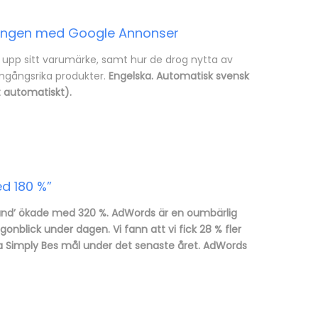
ningen med Google Annonser
upp sitt varumärke, samt hur de drog nytta av
amgångsrika produkter.
Engelska. Automatisk svensk
tt automatiskt).
ed 180 %”
 hand’ ökade med 320 %. AdWords är en oumbärlig
gonblick under dagen. Vi fann att vi fick 28 % fler
fa Simply Bes mål under det senaste året. AdWords