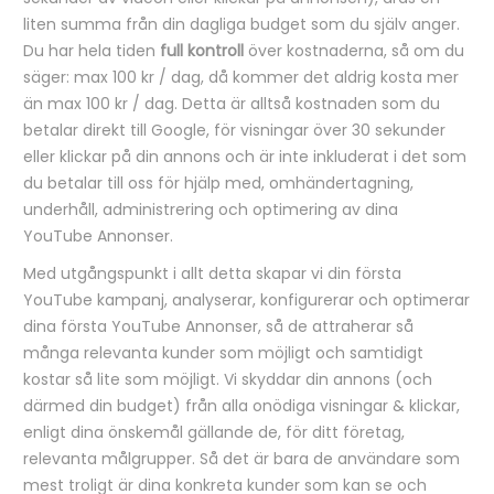
liten summa från din dagliga budget som du själv anger.
Du har hela tiden
full kontroll
över kostnaderna, så om du
säger: max 100 kr / dag, då kommer det aldrig kosta mer
än max 100 kr / dag. Detta är alltså kostnaden som du
betalar direkt till Google, för visningar över 30 sekunder
eller klickar på din annons och är inte inkluderat i det som
du betalar till oss för hjälp med, omhändertagning,
underhåll, administrering och optimering av dina
YouTube Annonser.
Med utgångspunkt i allt detta skapar vi din första
YouTube kampanj, analyserar, konfigurerar och optimerar
dina första YouTube Annonser, så de attraherar så
många relevanta kunder som möjligt och samtidigt
kostar så lite som möjligt. Vi skyddar din annons (och
därmed din budget) från alla onödiga visningar & klickar,
enligt dina önskemål gällande de, för ditt företag,
relevanta målgrupper. Så det är bara de användare som
mest troligt är dina konkreta kunder som kan se och