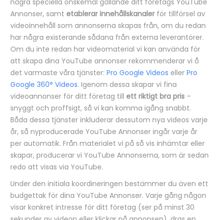
några speciella önskemål gällande ditt företags YouTube
Annonser, samt
etablerar innehållskanaler
för tillförsel av
videoinnehåll som annonserna skapas från, om du redan
har några existerande sådana från externa leverantörer.
Om du inte redan har videomaterial vi kan använda för
att skapa dina YouTube annonser rekommenderar vi å
det varmaste våra tjänster:
Pro Google Videos
eller
Pro
Google 360° Videos
. Igenom dessa skapar vi fina
videoannonser för ditt företag till
ett riktigt bra pris
–
snyggt och proffsigt, så vi kan komma igång snabbt.
Båda dessa tjänster inkluderar dessutom nya videos varje
år, så nyproducerade YouTube Annonser ingår varje år
per automatik. Från materialet vi på så vis inhämtar eller
skapar, producerar vi YouTube Annonserna, som är sedan
redo att visas via YouTube.
Under den initiala koordineringen bestämmer du även ett
budgettak för dina YouTube Annonser. Varje gång någon
visar konkret intresse för ditt företag (ser på minst 30
sekunder av videon eller klickar på annonsen), dras en