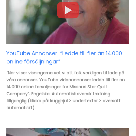
YouTube Annonser: “Ledde till fler än 14.000
online försäljningar”
“När vi ser visningarna vet vi att folk verkligen tittade på
våra annonser. YouTube videoannonser ledde till fler än
14.000 online försäljningar för Missouri Star Quilt
Company”. Engelska. Automatisk svensk textning
tillgänglig (klicka på: kugghjul > undertexter > översätt
automatiskt).