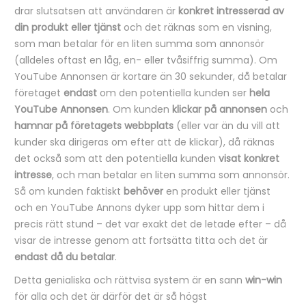
drar slutsatsen att användaren är
konkret intresserad av
din produkt eller tjänst
och det räknas som en visning,
som man betalar för en liten summa som annonsör
(alldeles oftast en låg, en- eller tvåsiffrig summa). Om
YouTube Annonsen är kortare än 30 sekunder, då betalar
företaget
endast
om den potentiella kunden ser
hela
YouTube Annonsen
. Om kunden
klickar på annonsen
och
hamnar på företagets webbplats
(eller var än du vill att
kunder ska dirigeras om efter att de klickar), då räknas
det också som att den potentiella kunden
visat konkret
intresse
, och man betalar en liten summa som annonsör.
Så om kunden faktiskt
behöver
en produkt eller tjänst
och en YouTube Annons dyker upp som hittar dem i
precis rätt stund – det var exakt det de letade efter – då
visar de intresse genom att fortsätta titta och det är
endast då du betalar
.
Detta genialiska och rättvisa system är en sann
win-win
för alla och det är därför det är så högst