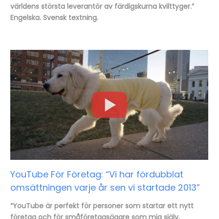
världens största leverantör av färdigskurna kvilttyger.”
Engelska. Svensk textning.
YouTube För Företag: “Vi har fördubblat
omsättningen varje år sen vi startade 2013”
“YouTube är perfekt för personer som startar ett nytt
företag och för småföretagsägare som mig själv,