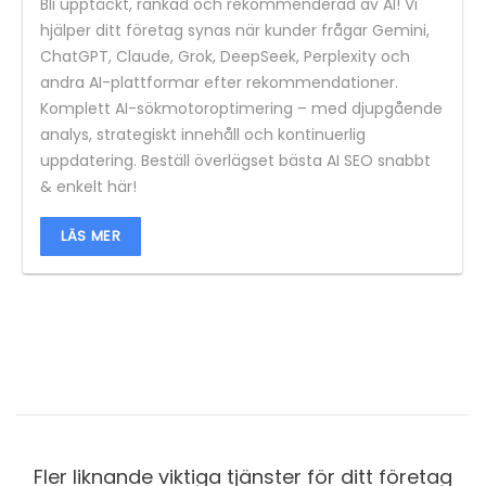
Bli upptäckt, rankad och rekommenderad av AI! Vi
hjälper ditt företag synas när kunder frågar Gemini,
ChatGPT, Claude, Grok, DeepSeek, Perplexity och
andra AI-plattformar efter rekommendationer.
Komplett AI-sökmotoroptimering – med djupgående
analys, strategiskt innehåll och kontinuerlig
uppdatering. Beställ överlägset bästa AI SEO snabbt
& enkelt här!
LÄS MER
Fler liknande viktiga tjänster för ditt företag