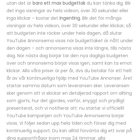
utan det är
bara ett max budgettak
du kan tänka dig. Blir
det inga visningar av hela videon, över 30 sekunder eller
inga klickar – kostar det
ingenting
. Blir det för många
visningar av hela videon, över 30 sekunder eller klickar, så
att budgeten inte räcker under hela dagen, då slutar
YouTube Annonserna visas när budgettaket är nått under
den dagen – och annonserna visas inte längre, tills nästa
dag. När nästa dag börjar tar den nya dagliga budgeten
över och annonserna börjar visas igen, samt kan ta emot
klickar. Alla våra priser är per år, dvs du betalar för ett helt
år av vår kontinuerliga hjälp med YouTube Annonser. Året
startar samma datum som leveransen sker. Leveransen
sker genom att vi skickar en detaljerad rapport om allting
som gjorts, hur det gjordes, varför, snyggt och prydligt
presenterat, och vi notifierar att: nu startar vi officiellt
YouTube kampanjen och YouTube Annonserna börjar
visas. Vi följer sedan upp hela tiden och förser dig med
kontinuerlig support. Du kan alltid förvänta dig ett svar på
dina supportfrågor inom max 24 timmar, alla