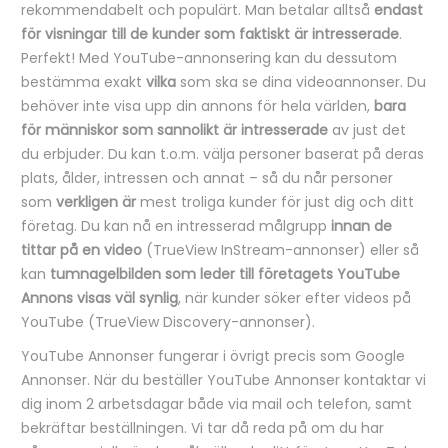
rekommendabelt och populärt. Man betalar alltså
endast
för visningar till de kunder som faktiskt är intresserade
.
Perfekt! Med YouTube-annonsering kan du dessutom
bestämma exakt
vilka
som ska se dina videoannonser. Du
behöver inte visa upp din annons för hela världen,
bara
för människor som sannolikt är intresserade
av just det
du erbjuder. Du kan t.o.m. välja personer baserat på deras
plats, ålder, intressen och annat – så du når personer
som
verkligen är
mest troliga kunder för just dig och ditt
företag. Du kan nå en intresserad målgrupp
innan de
tittar på en video
(TrueView InStream-annonser) eller så
kan
tumnagelbilden som leder till företagets YouTube
Annons visas väl synlig
, när kunder söker efter videos på
YouTube (TrueView Discovery-annonser).
YouTube Annonser fungerar i övrigt precis som Google
Annonser. När du beställer YouTube Annonser kontaktar vi
dig inom 2 arbetsdagar både via mail och telefon, samt
bekräftar beställningen. Vi tar då reda på om du har