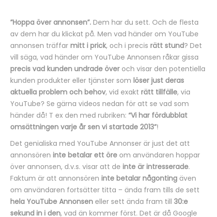
”Hoppa över annonsen”.
Dem har du sett. Och de flesta
B
av dem har du klickat på. Men vad händer om YouTube
e
annonsen träffar
mitt i prick
, och i precis
rätt stund
? Det
vill säga, vad händer om YouTube Annonsen råkar gissa
s
precis vad kunden undrade över
och visar den potentiella
k
kunden produkter eller tjänster som
löser just deras
r
aktuella problem och behov
, vid exakt
rätt tillfälle
, via
YouTube? Se gärna videos nedan för att se vad som
i
händer då! T ex den med rubriken:
“Vi har fördubblat
v
omsättningen varje år sen vi startade 2013”
!
n
Det genialiska med YouTube Annonser är just det att
i
annonsören
inte betalar ett öre
om användaren hoppar
n
över annonsen, d.v.s. visar att de
inte är intresserade
.
Faktum är att annonsören
inte betalar någonting
även
g
om användaren fortsätter titta – ända fram tills de sett
hela YouTube Annonsen
eller sett ända fram till
30:e
sekund in i den
, vad än kommer först. Det är då Google