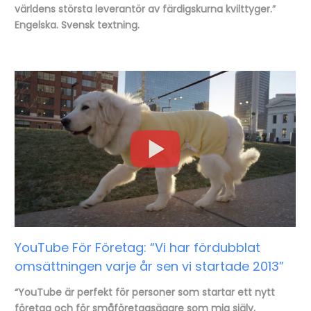
världens största leverantör av färdigskurna kvilttyger.”
Engelska. Svensk textning.
YouTube För Företag: “Vi har fördubblat
omsättningen varje år sen vi startade 2013”
“YouTube är perfekt för personer som startar ett nytt
företag och för småföretagsägare som mig själv,