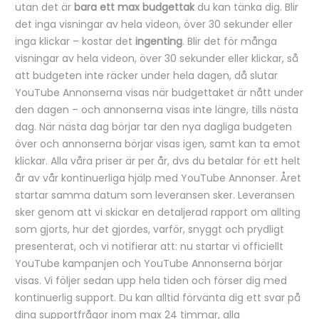
utan det är
bara ett max budgettak
du kan tänka dig. Blir
det inga visningar av hela videon, över 30 sekunder eller
inga klickar – kostar det
ingenting
. Blir det för många
visningar av hela videon, över 30 sekunder eller klickar, så
att budgeten inte räcker under hela dagen, då slutar
YouTube Annonserna visas när budgettaket är nått under
den dagen – och annonserna visas inte längre, tills nästa
dag. När nästa dag börjar tar den nya dagliga budgeten
över och annonserna börjar visas igen, samt kan ta emot
klickar. Alla våra priser är per år, dvs du betalar för ett helt
år av vår kontinuerliga hjälp med YouTube Annonser. Året
startar samma datum som leveransen sker. Leveransen
sker genom att vi skickar en detaljerad rapport om allting
som gjorts, hur det gjordes, varför, snyggt och prydligt
presenterat, och vi notifierar att: nu startar vi officiellt
YouTube kampanjen och YouTube Annonserna börjar
visas. Vi följer sedan upp hela tiden och förser dig med
kontinuerlig support. Du kan alltid förvänta dig ett svar på
dina supportfrågor inom max 24 timmar, alla