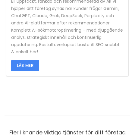
Bli upptäckt, rankad och rekommenderad av AI! Vi
hjälper ditt företag synas när kunder frågar Gemini,
ChatGPT, Claude, Grok, DeepSeek, Perplexity och
andra AI-plattformar efter rekommendationer.
Komplett AI-sökmotoroptimering – med djupgående
analys, strategiskt innehåll och kontinuerlig
uppdatering. Beställ överlägset bästa AI SEO snabbt
& enkelt här!
LÄS MER
Fler liknande viktiga tjänster för ditt företag