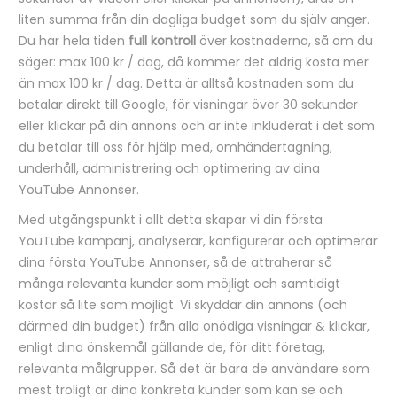
liten summa från din dagliga budget som du själv anger.
Du har hela tiden
full kontroll
över kostnaderna, så om du
säger: max 100 kr / dag, då kommer det aldrig kosta mer
än max 100 kr / dag. Detta är alltså kostnaden som du
betalar direkt till Google, för visningar över 30 sekunder
eller klickar på din annons och är inte inkluderat i det som
du betalar till oss för hjälp med, omhändertagning,
underhåll, administrering och optimering av dina
YouTube Annonser.
Med utgångspunkt i allt detta skapar vi din första
YouTube kampanj, analyserar, konfigurerar och optimerar
dina första YouTube Annonser, så de attraherar så
många relevanta kunder som möjligt och samtidigt
kostar så lite som möjligt. Vi skyddar din annons (och
därmed din budget) från alla onödiga visningar & klickar,
enligt dina önskemål gällande de, för ditt företag,
relevanta målgrupper. Så det är bara de användare som
mest troligt är dina konkreta kunder som kan se och