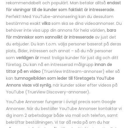
rekommendabelt och populärt. Man betalar alltså
endast
för visningar till de kunder som faktiskt är intresserade
.
Perfekt! Med YouTube-annonsering kan du dessutom
bestämma exakt
vilka
som ska se dina videoannonser. Du
behöver inte visa upp din annons för hela världen,
bara
för människor som sannolikt är intresserade
av just det
du erbjuder. Du kan t.o.m. välja personer baserat på deras
plats, ålder, intressen och annat – så du når personer
som
verkligen är
mest troliga kunder för just dig och ditt
företag. Du kan nå en intresserad målgrupp
innan de
tittar på en video
(TrueView InStream-annonser) eller så
kan
tumnagelbilden som leder till företagets YouTube
Annons visas väl synlig
, när kunder söker efter videos på
YouTube (TrueView Discovery-annonser).
YouTube Annonser fungerar i övrigt precis som Google
Annonser. När du beställer YouTube Annonser kontaktar vi
dig inom 2 arbetsdagar både via mail och telefon, samt
bekräftar beställningen. Vi tar då reda på om du har