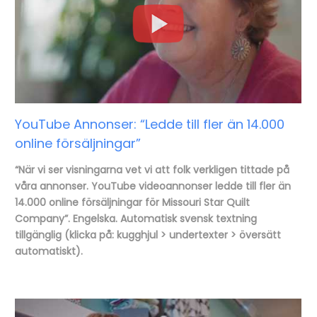
YouTube Annonser: “Ledde till fler än 14.000
online försäljningar”
“När vi ser visningarna vet vi att folk verkligen tittade på
våra annonser. YouTube videoannonser ledde till fler än
14.000 online försäljningar för Missouri Star Quilt
Company”. Engelska. Automatisk svensk textning
tillgänglig (klicka på: kugghjul > undertexter > översätt
automatiskt).