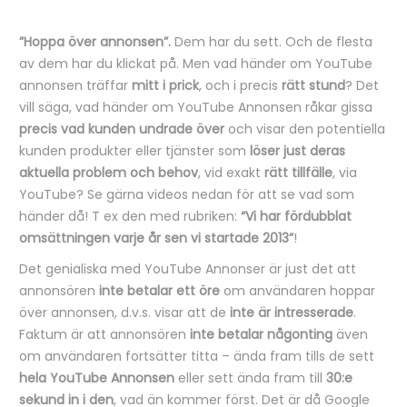
”Hoppa över annonsen”.
Dem har du sett. Och de flesta
B
av dem har du klickat på. Men vad händer om YouTube
e
annonsen träffar
mitt i prick
, och i precis
rätt stund
? Det
vill säga, vad händer om YouTube Annonsen råkar gissa
s
precis vad kunden undrade över
och visar den potentiella
k
kunden produkter eller tjänster som
löser just deras
r
aktuella problem och behov
, vid exakt
rätt tillfälle
, via
YouTube? Se gärna videos nedan för att se vad som
i
händer då! T ex den med rubriken:
“Vi har fördubblat
v
omsättningen varje år sen vi startade 2013”
!
n
Det genialiska med YouTube Annonser är just det att
i
annonsören
inte betalar ett öre
om användaren hoppar
n
över annonsen, d.v.s. visar att de
inte är intresserade
.
Faktum är att annonsören
inte betalar någonting
även
g
om användaren fortsätter titta – ända fram tills de sett
hela YouTube Annonsen
eller sett ända fram till
30:e
sekund in i den
, vad än kommer först. Det är då Google