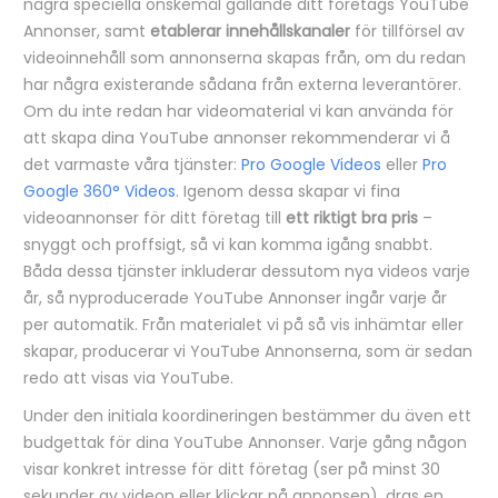
några speciella önskemål gällande ditt företags YouTube
Annonser, samt
etablerar innehållskanaler
för tillförsel av
videoinnehåll som annonserna skapas från, om du redan
har några existerande sådana från externa leverantörer.
Om du inte redan har videomaterial vi kan använda för
att skapa dina YouTube annonser rekommenderar vi å
det varmaste våra tjänster:
Pro Google Videos
eller
Pro
Google 360° Videos
. Igenom dessa skapar vi fina
videoannonser för ditt företag till
ett riktigt bra pris
–
snyggt och proffsigt, så vi kan komma igång snabbt.
Båda dessa tjänster inkluderar dessutom nya videos varje
år, så nyproducerade YouTube Annonser ingår varje år
per automatik. Från materialet vi på så vis inhämtar eller
skapar, producerar vi YouTube Annonserna, som är sedan
redo att visas via YouTube.
Under den initiala koordineringen bestämmer du även ett
budgettak för dina YouTube Annonser. Varje gång någon
visar konkret intresse för ditt företag (ser på minst 30
sekunder av videon eller klickar på annonsen), dras en