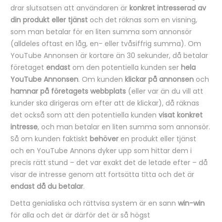
drar slutsatsen att användaren är
konkret intresserad av
din produkt eller tjänst
och det räknas som en visning,
som man betalar för en liten summa som annonsör
(alldeles oftast en låg, en- eller tvåsiffrig summa). Om
YouTube Annonsen är kortare än 30 sekunder, då betalar
företaget
endast
om den potentiella kunden ser
hela
YouTube Annonsen
. Om kunden
klickar på annonsen
och
hamnar på företagets webbplats
(eller var än du vill att
kunder ska dirigeras om efter att de klickar), då räknas
det också som att den potentiella kunden
visat konkret
intresse
, och man betalar en liten summa som annonsör.
Så om kunden faktiskt
behöver
en produkt eller tjänst
och en YouTube Annons dyker upp som hittar dem i
precis rätt stund – det var exakt det de letade efter – då
visar de intresse genom att fortsätta titta och det är
endast då du betalar
.
Detta genialiska och rättvisa system är en sann
win-win
för alla och det är därför det är så högst