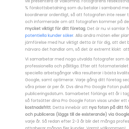
vill presentera är välkomna. Fotografens resekostnad
n
% förskottsbetalning som du betalar i samband med b
koordinerar ordentligt, så att fotografen inte reser ti
g
och informerade om att fotografen kommer på den
mycket viktigt för ditt företag
. Det är nu vi samlar 
potentiella kunder söker
. Alla andra möten eller pl
jämförelse med hur viktigt detta är för dig, att det 
närvaro det handlar om, så det är extremt klokt a
Vi samarbetar med noga utvalda fotografer som är de
professionella och pålitliga. Efter att fotomateria
speciella arbetsgångar vilka resulterar i bästa kvalite
Google, samt optimerar. Varje gång ditt företag seda
våra priser är per år. Dvs dina Pro Google Foton publ
publiceringsdatum. Samarbetet förlängs ett år i tage
så fortsätter dina Pro Google Foton visas under ett 
kostnadsfritt
. Detta innebär att
nya foton på ditt fö
och publiceras (läggs till de existerande) via Google 
varje år. Så redan efter 2-3 år blir det många profe
attraherar många fler kunder. Varmt välkommen!