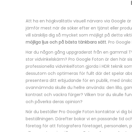
Att ha en högkvalitativ visuell närvaro via Google ä
B
jämför mest när de söker efter en tjänst eller produ
vill särskilja dig så mycket som möjligt på detta vikt
e
möjliga ljus och på bästa tänkbara sätt
. Pro Google 
s
Har du någon gång uppgraderat från en gammal TV 
stor vidvinkelskärm? Pro Google Foton är den här sist
k
professionella vidvinkelfoton gjorda i HDR teknik s
dessutom och optimeras för fullt där det spelar absol
r
presentera ditt erbjudande för en publik, med önskan
ovannämnda skulle du hellre använda: den lilla, gam
i
kontrast och vackra färger? Vilken tror du skulle 
v
och påverka deras opinion?
När du beställer Pro Google Foton kontaktar vi dig 
n
beställningen. Därefter bokar vi en passande tid oc
företag för att fotografera företaget, personalen, p
i