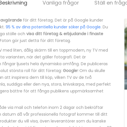
Beskrivning
Vanliga frågor
Ställ en fråg
r
avgörande
för ditt företag. Det är på Google kunder
kt.
95 % av dina potentiella kunder söker på Google
. Du
iga ställe och
visa ditt företag & erbjudande i finaste
Foton gör just detta för ditt företag.
med liten, dålig skärm till en toppmodern, ny TV med
a varianten, när det gäller fotografi. Det är
om fångar ljusets hela dynamiska omfång. De publiceras
ut största roll för ditt företag:
Google
! Om du skulle
 att inspirera dem till köp, vilken TV av de två
la, suddiga eller den nya, stora, knivskarpa, med perfekt
fungera bättre för att fånga publikens uppmärksamhet
både via mail och telefon inom 2 dagar och bekräftar
h datum då vår professionella fotograf kommer till ditt
rodukter du vill visa, även leverantörer som du kanske