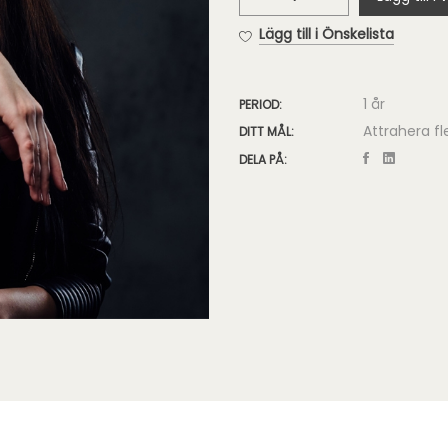
Pro
Google
Lägg till i Önskelista
Foton
mängd
1 år
PERIOD:
Attrahera fl
DITT MÅL:
DELA PÅ: