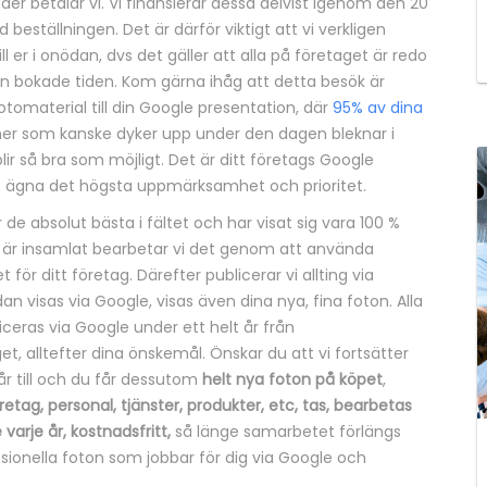
er betalar vi. Vi finansierar dessa delvist igenom den 20
eställningen. Det är därför viktigt att vi verkligen
ll er i onödan, dvs det gäller att alla på företaget är redo
 bokade tiden. Kom gärna ihåg att detta besök är
fotomaterial till din Google presentation, där
95% av dina
aner som kanske dyker upp under den dagen bleknar i
blir så bra som möjligt. Det är ditt företags Google
tt ägna det högsta uppmärksamhet och prioritet.
 absolut bästa i fältet och har visat sig vara 100 %
let är insamlat bearbetar vi det genom att använda
t för ditt företag. Därefter publicerar vi allting via
n visas via Google, visas även dina nya, fina foton. Alla
iceras via Google under ett helt år från
t, alltefter dina önskemål. Önskar du att vi fortsätter
år till och du får dessutom
helt nya foton på köpet
,
retag, personal, tjänster, produkter, etc, tas, bearbetas
varje år, kostnadsfritt,
så länge samarbetet förlängs
ssionella foton som jobbar för dig via Google och