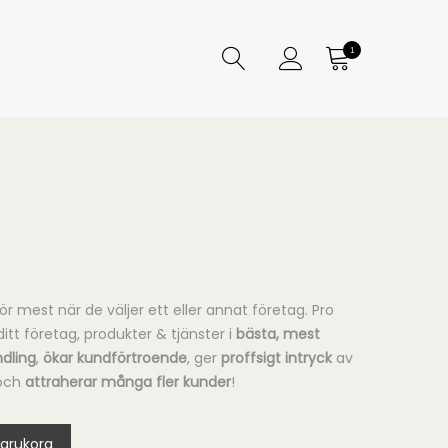
1
r mest när de väljer ett eller annat företag. Pro
ditt företag, produkter & tjänster i
bästa, mest
ndling
,
ökar kundförtroende
, ger
proffsigt intryck
av
 och
attraherar många fler kunder
!
 varukorg