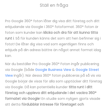
Ställ en fråga
Pro Google 360° foton låter dig visa ditt företag och ditt
B
erbjudande via Google i 360° fotoformat. 360° foton är
e
foton som kunder kan
klicka och dra för att kunna titta
runt i
. Så för kunden känns det som att hen befinner sig i
s
fotot! De låter dig visa vad som egentligen finns och
k
erbjuds på din adress bättre än något annat format idag
r
kan.
i
När du beställer Pro Google 360° Foton ingår publicering
v
via Google (både
Google Business View
&
Google Street
View
ingår). När dessa 360° foton publiceras på så vis via
n
Google börjar de visas för alla som upptäcker ditt företag
i
via Google. Då kan potentiella kunder
titta runt i ditt
n
företag och uppleva ditt erbjudande i det vackra 360°
formatet via Google
! En studie som nyligen gjorts visade
g
att detta
fördubblar intresse för företaget och