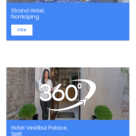
Strand Hotel,
Norrköping
VISA
Hotel Vestibul Palace,
Split