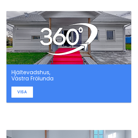
Hjältevadshus,
Västra Frölunda
VISA