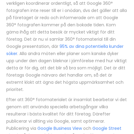
verkligen koordinerar ordentligt, så att Google 360°
fotografen inte reser till er i onödan, dvs det gäller att alla
på företaget är redo och informerade om att Google
360° fotografen kommer på den bokade tiden. Kom
gärna ihåg att detta besök är mycket viktigt för ditt
företag. Det är nu vi samlar 360° fotomaterial till din
Google presentation, där
95% av dina potentiella kunder
söker
. Alla andra möten eller planer som kanske dyker
upp under den dagen bleknar i jämförelse med hur viktigt
detta är för dig, att det blir så bra som möjligt. Det är ditt
företags Google närvaro det handlar om, så det är
extremt klokt att ägna det högsta uppmärksamhet och
prioritet.
Efter att 360° fotomaterialet är insamlat bearbetar vi det
genom att använda speciella arbetsgångar vilka
resulterar i bästa kvalitet för ditt företag. Därefter
publicerar vi allting via Google, samt optimerar.
Publicering via
Google Business View
och
Google Street