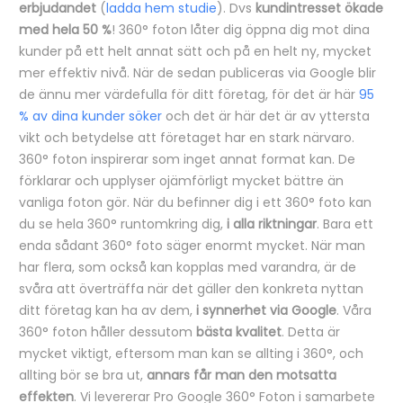
erbjudandet
(
ladda hem studie
). Dvs
kundintresset ökade
med hela 50 %
! 360° foton låter dig öppna dig mot dina
kunder på ett helt annat sätt och på en helt ny, mycket
mer effektiv nivå. När de sedan publiceras via Google blir
de ännu mer värdefulla för ditt företag, för det är här
95
% av dina kunder söker
och det är här det är av yttersta
vikt och betydelse att företaget har en stark närvaro.
360° foton inspirerar som inget annat format kan. De
förklarar och upplyser ojämförligt mycket bättre än
vanliga foton gör. När du befinner dig i ett 360° foto kan
du se hela 360° runtomkring dig,
i alla riktningar
. Bara ett
enda sådant 360° foto säger enormt mycket. När man
har flera, som också kan kopplas med varandra, är de
svåra att överträffa när det gäller den konkreta nyttan
ditt företag kan ha av dem,
i synnerhet via Google
. Våra
360° foton håller dessutom
bästa kvalitet
. Detta är
mycket viktigt, eftersom man kan se allting i 360°, och
allting bör se bra ut,
annars får man den motsatta
effekten
. Vi levererar Pro Google 360° Foton i samarbete