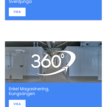
Svenljunga
VISA
Enkel Magasinering,
Kungsängen
VISA