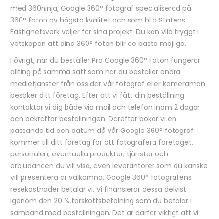
med 360ninja, Google 360° fotograf specialiserad på
360° foton av högsta kvalitet och som bl a Statens
Fastighetsverk väljer för sina projekt. Du kan vila tryggt i
vetskapen att dina 360° foton blir de bästa möjliga.
I övrigt, när du beställer Pro Google 360° Foton fungerar
allting på samma sätt som när du beställer andra
medietjänster från oss där vår fotograf eller kameraman
besöker ditt företag. Efter att vi fått din beställning
kontaktar vi dig både via mail och telefon inom 2 dagar
och bekräftar beställningen. Därefter bokar vi en
passande tid och datum då vår Google 360° fotograf
kommer till ditt företag för att fotografera företaget,
personalen, eventuella produkter, tjänster och
erbjudanden du vill visa, även leverantörer som du kanske
vill presentera är välkomna. Google 360° fotografens
resekostnader betalar vi. Vi finansierar dessa delvist
igenom den 20 % förskottsbetalning som du betalar i
samband med beställningen. Det är därför viktigt att vi