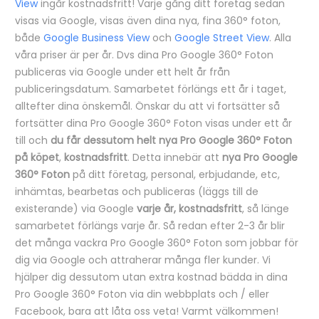
View
ingår kostnadsfritt! Varje gång ditt företag sedan
visas via Google, visas även dina nya, fina 360° foton,
både
Google Business View
och
Google Street View
. Alla
våra priser är per år. Dvs dina Pro Google 360° Foton
publiceras via Google under ett helt år från
publiceringsdatum. Samarbetet förlängs ett år i taget,
alltefter dina önskemål. Önskar du att vi fortsätter så
fortsätter dina Pro Google 360° Foton visas under ett år
till och
du får dessutom helt nya Pro Google 360° Foton
på köpet
,
kostnadsfritt
. Detta innebär att
nya Pro Google
360° Foton
på ditt företag, personal, erbjudande, etc,
inhämtas, bearbetas och publiceras (läggs till de
existerande) via Google
varje år, kostnadsfritt
, så länge
samarbetet förlängs varje år. Så redan efter 2-3 år blir
det många vackra Pro Google 360° Foton som jobbar för
dig via Google och attraherar många fler kunder. Vi
hjälper dig dessutom utan extra kostnad bädda in dina
Pro Google 360° Foton via din webbplats och / eller
Facebook, bara att låta oss veta! Varmt välkommen!