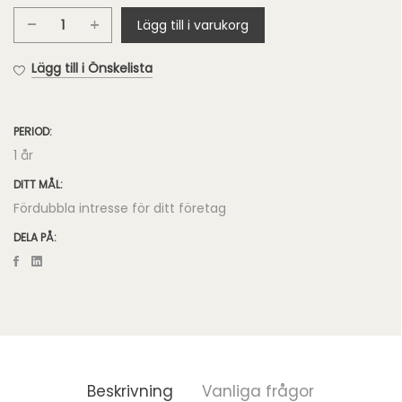
Lägg till i varukorg
Pro
Google
Lägg till i Önskelista
360°
Foton
mängd
PERIOD:
1 år
DITT MÅL:
Fördubbla intresse för ditt företag
DELA PÅ:
Beskrivning
Vanliga frågor