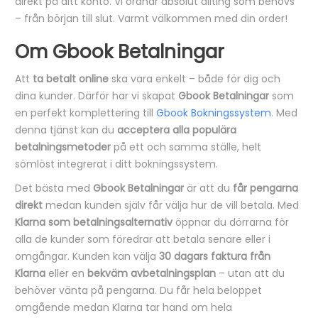
direkt på ditt konto. Vi ordnar absolut allting som behövs
n
– från början till slut. Varmt välkommen med din order!
g
Om Gbook Betalningar
Att
ta betalt online
ska vara enkelt – både för dig och
dina kunder. Därför har vi skapat
Gbook Betalningar
som
en perfekt komplettering till
Gbook Bokningssystem
. Med
denna tjänst kan du
acceptera alla populära
betalningsmetoder
på ett och samma ställe, helt
sömlöst integrerat i ditt bokningssystem.
Det bästa med
Gbook Betalningar
är att du
får pengarna
direkt
medan kunden själv får välja hur de vill betala. Med
Klarna som betalningsalternativ
öppnar du dörrarna för
alla de kunder som föredrar att betala senare eller i
omgångar. Kunden kan välja
30 dagars faktura från
Klarna
eller en
bekväm avbetalningsplan
– utan att du
behöver vänta på pengarna. Du får hela beloppet
omgående medan Klarna tar hand om hela