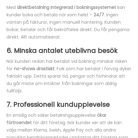
Med
direktbetalning integrerad i bokningssystemet
kan
kunder boka och betala när som helst –
24/7
. Ingen
väntan på fakturor, ingen manuell hantering. Kunden
bokar, betalar och får bekräftelse direkt. Du får pengarna
direkt. Allt automatiserat.
6. Minska antalet uteblivna besök
När kunden redan har betalat vid bokning minskar risken
för
no-shows drastiskt
. Folk som har betalat i förväg dyker
faktiskt upp. Detta sparar tid, pengar och förhindrar att
du går miste om intäkter från bokningar som aldrig
fullföljs.
7. Professionell kundupplevelse
En smidig och säker betalningsupplevelse
ökar
förtroendet
för ditt företag. När kunder ser att de kan
välja mellan Klarna, Swish, Apple Pay och alla andra
populära betalningsmetoder uppfattas ditt företag som