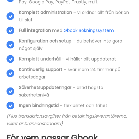
Pay, Google Pay, PayPal, Trustly, m.fl.
Komplett administration
– vi ordnar allt från början
till slut
Full integration
med
Gbook Bokningssystem
Konfiguration och setup
– du behöver inte göra
något själv
Komplett underhåll
– vi håller allt uppdaterat
Kontinuerlig support
– svar inom 24 timmar på
arbetsdagar
Säkerhetsuppdateringar
– alltid högsta
säkerhetsnivå
Ingen bindningstid
– flexibilitet och frihet
(Plus transaktionsavgifter från betalningsleverantörerna,
vilket är branschstandard)
För vem passar Gbook