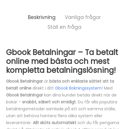
Beskrivning
Vanliga frågor
Ställ en fråga
B
Gbook Betalningar – Ta betalt
e
online med bästa och mest
s
kompletta betalningslösning!
k
Gbook Betalningar
är
bästa och enklaste sättet att ta
r
betalt online
direkt i ditt
Gbook Bokningssystem
! Med
i
Gbook Betalningar
kan dina kunder betala direkt när de
bokar –
snabbt, säkert och smidigt
. Du får alla populära
v
betalningsmetoder samlade på ett och samma ställe,
n
utan att behöva hantera flera olika system eller
i
leverantörer.
Allt sköts automatiskt
och du får pengarna