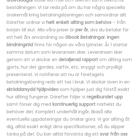
arbetsdagar
både via mail och telefon samt bekräftar
beställningen. Vi tar reda på om du har några speciella
önskemål kring betalningslösningen och samordnar allt.
Därefter ordnar vi
helt enkelt allting som behövs
– från
början till slut. Alla våra priser är
per år
, dvs du betalar för
ett helt års användning av
Gbook Betalningar
.
Ingen
bindningstid
finns för någon av våra tjänster. År 1 startar
samma datum som leveransen sker. Leveransen sker
genom att vi skickar en
detaljerad rapport
om allting som
gjorts, hur det gjordes, varför, etc, snyggt och prydligt
presenterat. Vi notifierar att nu är företagets
betalningslösning redo att tas i bruk. Vi skickar även in en
skräddarsydd hjälpvideo
som hjälper just dig förstå exakt
hur allting fungerar. Därefter följer vi
regelbundet upp
samt förser dig med
kontinuerlig support
närhelst du
behöver det. Komplett underhåll ingår, likaså alla
eventuella uppdateringar du önskar göra. Vi gör allting åt
dig, alltid exakt enligt dina specifikationer, så du slipper
tänka på det. Du kan alltid förvänta dig ett
svar från oss