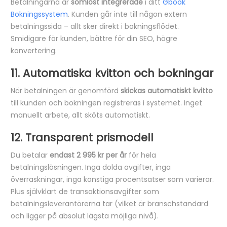
Betalningarna är
sömlöst integrerade
i ditt
Gbook
Bokningssystem
. Kunden går inte till någon extern
betalningssida – allt sker direkt i bokningsflödet.
Smidigare för kunden, bättre för din SEO, högre
konvertering.
11. Automatiska kvitton och bokningar
När betalningen är genomförd
skickas automatiskt kvitto
till kunden och bokningen registreras i systemet. Inget
manuellt arbete, allt sköts automatiskt.
12. Transparent prismodell
Du betalar
endast 2 995 kr per år
för hela
betalningslösningen. Inga dolda avgifter, inga
överraskningar, inga konstiga procentsatser som varierar.
Plus självklart de transaktionsavgifter som
betalningsleverantörerna tar (vilket är branschstandard
och ligger på absolut lägsta möjliga nivå).