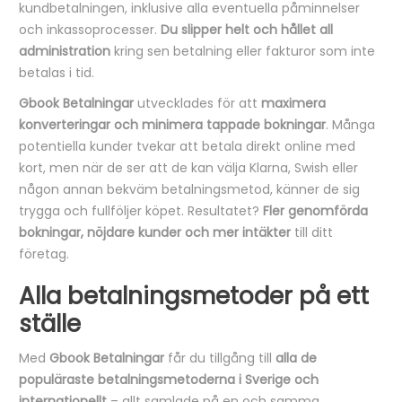
kundbetalningen, inklusive alla eventuella påminnelser
och inkassoprocesser.
Du slipper helt och hållet all
administration
kring sen betalning eller fakturor som inte
betalas i tid.
Gbook Betalningar
utvecklades för att
maximera
konverteringar och minimera tappade bokningar
. Många
potentiella kunder tvekar att betala direkt online med
kort, men när de ser att de kan välja Klarna, Swish eller
någon annan bekväm betalningsmetod, känner de sig
trygga och fullföljer köpet. Resultatet?
Fler genomförda
bokningar, nöjdare kunder och mer intäkter
till ditt
företag.
Alla betalningsmetoder på ett
ställe
Med
Gbook Betalningar
får du tillgång till
alla de
populäraste betalningsmetoderna i Sverige och
internationellt
– allt samlade på en och samma