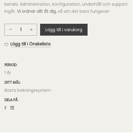
betala. Administration, konfiguration, underhåll och support
ingår.
Vi ordnar allt åt dig
, så att det bara fungerar!
Lägg till i varukorg
Gbook
Betalningar
Lägg till i Önskelista
mängd
PERIOD:
1 år
DITT MÅL:
Bästa bokningssystem
DELA PÅ: