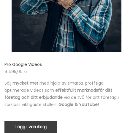
Pro Google Videos
9 495,00
kr
Sälj
mycket mer
med hjälp av smarta, proffsiga,
optimerade videos som
effektfullt marknadsför ditt
företag och ditt erbjudande
via de två för ditt företag i
särklass viktigaste ställen:
Google & YouTube
!
Lägg i varukorg