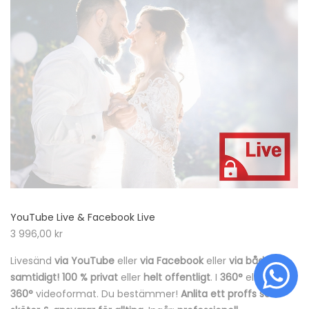
YouTube Live & Facebook Live
3 996,00
kr
Livesänd
via YouTube
eller
via Facebook
eller
via båda
samtidigt! 100 % privat
eller
helt offentligt
. I
360°
eller
icke-
360°
videoformat. Du bestämmer!
Anlita ett proffs som