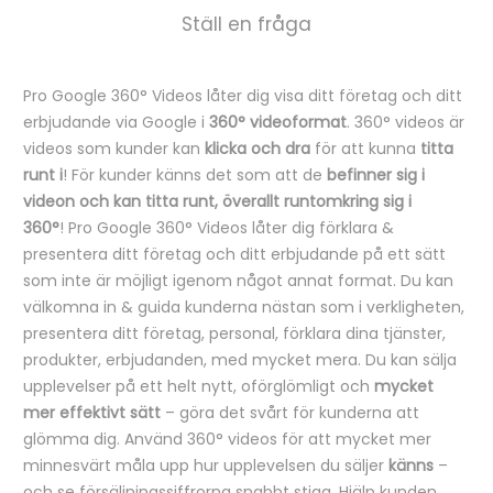
Ställ en fråga
Pro Google 360° Videos låter dig visa ditt företag och ditt
B
erbjudande via Google i
360° videoformat
. 360° videos är
e
videos som kunder kan
klicka och dra
för att kunna
titta
runt i
! För kunder känns det som att de
befinner sig i
s
videon och kan titta runt, överallt runtomkring sig i
k
360°
! Pro Google 360° Videos låter dig förklara &
r
presentera ditt företag och ditt erbjudande på ett sätt
som inte är möjligt igenom något annat format. Du kan
i
välkomna in & guida kunderna nästan som i verkligheten,
v
presentera ditt företag, personal, förklara dina tjänster,
n
produkter, erbjudanden, med mycket mera. Du kan sälja
i
upplevelser på ett helt nytt, oförglömligt och
mycket
mer effektivt sätt
– göra det svårt för kunderna att
n
glömma dig. Använd 360° videos för att mycket mer
g
minnesvärt måla upp hur upplevelsen du säljer
känns
–
och se försäljningssiffrorna snabbt stiga. Hjälp kunden