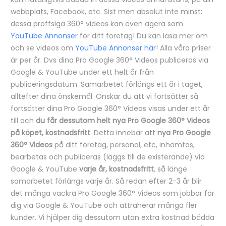
webbplats, Facebook, etc. Sist men absolut inte minst:
dessa proffsiga 360° videos kan även agera som
YouTube Annonser
för ditt företag! Du kan läsa mer om
och se videos om
YouTube Annonser här
! Alla våra priser
är per år. Dvs dina Pro Google 360° Videos publiceras via
Google & YouTube under ett helt år från
publiceringsdatum. Samarbetet förlängs ett år i taget,
alltefter dina önskemål. Önskar du att vi fortsätter så
fortsätter dina Pro Google 360° Videos visas under ett år
till och
du får dessutom helt nya Pro Google 360° Videos
på köpet, kostnadsfritt
. Detta innebär att
nya Pro Google
360° Videos
på ditt företag, personal, etc, inhämtas,
bearbetas och publiceras (läggs till de existerande) via
Google & YouTube
varje år, kostnadsfritt
, så länge
samarbetet förlängs varje år. Så redan efter 2-3 år blir
det många vackra Pro Google 360° Videos som jobbar för
dig via Google & YouTube och attraherar många fler
kunder. Vi hjälper dig dessutom utan extra kostnad bädda