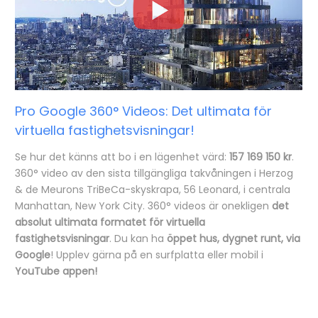
Pro Google 360° Videos: Det ultimata för
virtuella fastighetsvisningar!
Se hur det känns att bo i en lägenhet värd:
157 169 150 kr
.
360° video av den sista tillgängliga takvåningen i Herzog
& de Meurons TriBeCa-skyskrapa, 56 Leonard, i centrala
Manhattan, New York City. 360° videos är onekligen
det
absolut ultimata formatet för virtuella
fastighetsvisningar
. Du kan ha
öppet hus, dygnet runt, via
Google
! Upplev gärna på en surfplatta eller mobil i
YouTube appen!