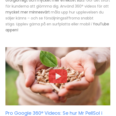
oförglömligt och mycket mer effektivt sätt
! Gör det svårt
för kunderna att glömma dig. Använd 360° videos för att
mycket mer minnesvärt
måla upp hur upplevelsen du
säljer känns – och se försäljningssiffrorna snabbt
stiga. Upplev gärna på en surfplatta eller mobil i
YouTube
appen!
Pro Google 360° Videos: Se hur Mr PellSol i