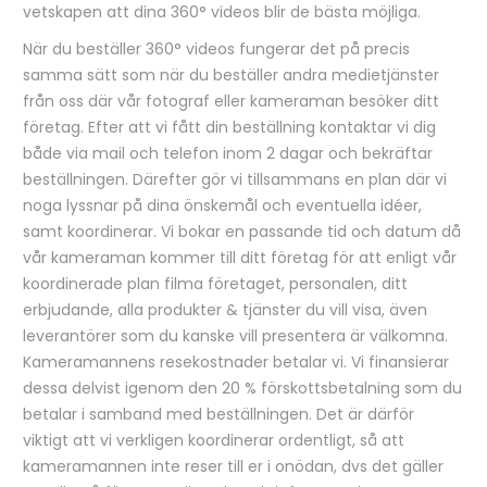
vetskapen att dina 360° videos blir de bästa möjliga.
När du beställer 360° videos fungerar det på precis
samma sätt som när du beställer andra medietjänster
från oss där vår fotograf eller kameraman besöker ditt
företag. Efter att vi fått din beställning kontaktar vi dig
både via mail och telefon inom 2 dagar och bekräftar
beställningen. Därefter gör vi tillsammans en plan där vi
noga lyssnar på dina önskemål och eventuella idéer,
samt koordinerar. Vi bokar en passande tid och datum då
vår kameraman kommer till ditt företag för att enligt vår
koordinerade plan filma företaget, personalen, ditt
erbjudande, alla produkter & tjänster du vill visa, även
leverantörer som du kanske vill presentera är välkomna.
Kameramannens resekostnader betalar vi. Vi finansierar
dessa delvist igenom den 20 % förskottsbetalning som du
betalar i samband med beställningen. Det är därför
viktigt att vi verkligen koordinerar ordentligt, så att
kameramannen inte reser till er i onödan, dvs det gäller