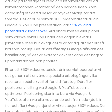
att alla på företaget är redo och informerade om att
kameramannen kommer på den bokade tiden. Kom
gärna ihåg att detta besök är mycket viktigt för ditt
företag. Det är nu vi samlar 360° videomaterial till din
Google & YouTube presentation, där
95% av dina
potentiella kunder söker
. Alla andra möten eller planer
som kanske dyker upp under den dagen bleknar i
jämförelse med hur viktigt detta är för dig, att det blir så
bra som möjligt. Det är
ditt företags Google närvaro det
handlar om
, så det är extremt klokt att ägna det högsta
uppmärksamhet och prioritet.
Efter att 360° videomaterialet är insamlat bearbetar vi
det genom att använda speciella arbetsgångar vilka
resulterar i bästa kvalitet för ditt företag. Därefter
publicerar vi allting via Google & YouTube, samt
optimerar. Publicering sker inte bara via Google &
YouTube, utan via alla nuvarande och framtida (de blir
fler och fler) Google tjänster vilka stödjer 360° videos. Du
kan naturligtvis bädda in dessa videos annanstans, på din