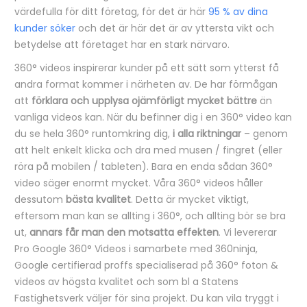
värdefulla för ditt företag, för det är här
95 % av dina
kunder söker
och det är här det är av yttersta vikt och
betydelse att företaget har en stark närvaro.
360° videos inspirerar kunder på ett sätt som ytterst få
andra format kommer i närheten av. De har förmågan
att
förklara och upplysa ojämförligt mycket bättre
än
vanliga videos kan. När du befinner dig i en 360° video kan
du se hela 360° runtomkring dig,
i alla riktningar
– genom
att helt enkelt klicka och dra med musen / fingret (eller
röra på mobilen / tableten). Bara en enda sådan 360°
video säger enormt mycket. Våra 360° videos håller
dessutom
bästa kvalitet
. Detta är mycket viktigt,
eftersom man kan se allting i 360°, och allting bör se bra
ut,
annars får man den motsatta effekten
. Vi levererar
Pro Google 360° Videos i samarbete med 360ninja,
Google certifierad proffs specialiserad på 360° foton &
videos av högsta kvalitet och som bl a Statens
Fastighetsverk väljer för sina projekt. Du kan vila tryggt i