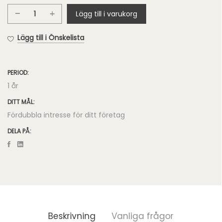
Lägg till i varukorg
Pro
Google
Lägg till i Önskelista
360°
Videos
mängd
PERIOD:
1 år
DITT MÅL:
Fördubbla intresse för ditt företag
DELA PÅ:
Beskrivning
Vanliga frågor