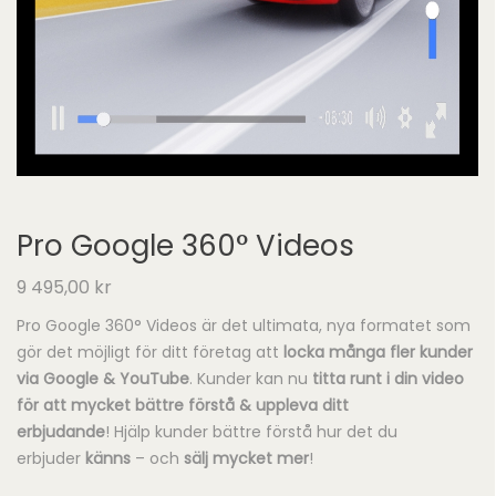
Pro Google 360° Videos
9 495,00
kr
Pro Google 360° Videos är det ultimata, nya formatet som
gör det möjligt för ditt företag att
locka många fler kunder
via Google & YouTube
. Kunder kan nu
titta runt i din video
för att mycket bättre förstå & uppleva ditt
erbjudande
! Hjälp kunder bättre förstå hur det du
erbjuder
känns
– och
sälj mycket mer
!