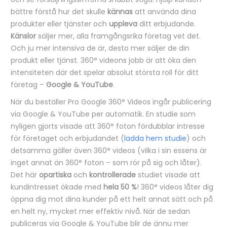
bättre förstå hur det skulle
kännas
att använda dina
produkter eller tjänster och
uppleva
ditt erbjudande.
Känslor
säljer mer, alla framgångsrika företag vet det.
Och ju mer intensiva de är, desto mer säljer de din
produkt eller tjänst. 360° videons jobb är att öka den
intensiteten där det spelar absolut största roll för ditt
företag –
Google & YouTube
.
När du beställer Pro Google 360° Videos ingår publicering
via Google & YouTube per automatik. En studie som
nyligen gjorts visade att 360° foton fördubblar intresse
för företaget och erbjudandet (
ladda hem studie
) och
detsamma gäller även 360° videos (vilka i sin essens är
inget annat än 360° foton – som rör på sig och låter).
Det här
opartiska
och
kontrollerade
studiet visade att
kundintresset ökade med
hela 50 %
! 360° videos låter dig
öppna dig mot dina kunder på ett helt annat sätt och på
en helt ny, mycket mer effektiv nivå. När de sedan
publiceras via Google & YouTube blir de ännu mer