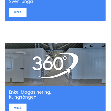
Svenljunga
VISA
Enkel Magasinering,
Kungsängen
VISA