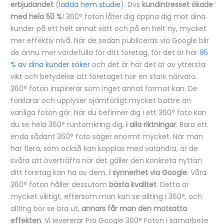
erbjudandet
(
ladda hem studie
). Dvs
kundintresset ökade
med hela 50 %
! 360° foton låter dig öppna dig mot dina
kunder på ett helt annat sätt och på en helt ny, mycket
mer effektiv nivå. När de sedan publiceras via Google blir
de ännu mer värdefulla för ditt företag, för det är här
95
% av dina kunder söker
och det är här det är av yttersta
vikt och betydelse att företaget har en stark närvaro.
360° foton inspirerar som inget annat format kan. De
förklarar och upplyser ojämförligt mycket bättre än
vanliga foton gör. När du befinner dig i ett 360° foto kan
du se hela 360° runtomkring dig,
i alla riktningar
. Bara ett
enda sådant 360° foto säger enormt mycket. När man
har flera, som också kan kopplas med varandra, är de
svåra att överträffa när det gäller den konkreta nyttan
ditt företag kan ha av dem,
i synnerhet via Google
. Våra
360° foton håller dessutom
bästa kvalitet
. Detta är
mycket viktigt, eftersom man kan se allting i 360°, och
allting bör se bra ut,
annars får man den motsatta
effekten
. Vi levererar Pro Google 360° Foton i samarbete