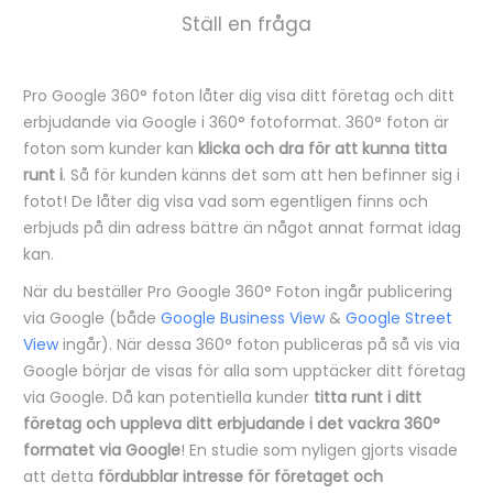
Ställ en fråga
Pro Google 360° foton låter dig visa ditt företag och ditt
B
erbjudande via Google i 360° fotoformat. 360° foton är
e
foton som kunder kan
klicka och dra för att kunna titta
runt i
. Så för kunden känns det som att hen befinner sig i
s
fotot! De låter dig visa vad som egentligen finns och
k
erbjuds på din adress bättre än något annat format idag
r
kan.
i
När du beställer Pro Google 360° Foton ingår publicering
v
via Google (både
Google Business View
&
Google Street
View
ingår). När dessa 360° foton publiceras på så vis via
n
Google börjar de visas för alla som upptäcker ditt företag
i
via Google. Då kan potentiella kunder
titta runt i ditt
n
företag och uppleva ditt erbjudande i det vackra 360°
formatet via Google
! En studie som nyligen gjorts visade
g
att detta
fördubblar intresse för företaget och