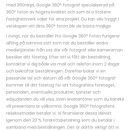
med 360ninja, Google 360° fotograf specialiserad på
360° foton av högsta kvalitet och som bl a Statens
Fastighetsverk väljer för sina projekt. Du kan vila tryggt i
vetskapen att dina 360° foton blir de bästa möjliga.
I övrigt, när du beställer Pro Google 360° Foton fungerar
allting på samma sätt som när du beställer andra
medietjänster från oss där vår fotograf eller kameraman
besöker ditt företag. Efter att vi fått din beställning
kontaktar vi dig både via mail och telefon inom 2 dagar
och bekräftar beställningen. Därefter bokar vi en
passande tid och datum då vår Google 360° fotograf
kommer till ditt företag för att fotografera företaget,
personalen, eventuella produkter, tjänster och
erbjudanden du vill visa, även leverantörer som du kanske
vill presentera är välkomna. Google 360° fotografens
resekostnader betalar vi. Vi finansierar dessa delvist
igenom den 20 % förskottsbetalning som du betalar i
samband med beställningen. Det är därför viktigt att vi