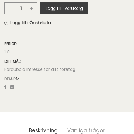
Lägg till i varukorg
Pro
Google
Lägg till i Önskelista
360°
Foton
mängd
PERIOD:
1 år
DITT MÅL:
Fördubbla intresse för ditt företag
DELA PÅ:
Beskrivning
Vanliga frågor