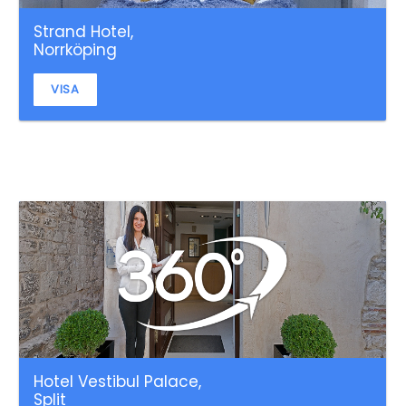
Strand Hotel,
Norrköping
VISA
Hotel Vestibul Palace,
Split