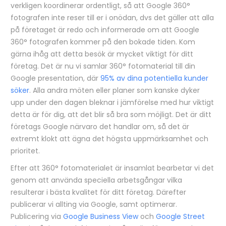
verkligen koordinerar ordentligt, så att Google 360°
fotografen inte reser till er i onödan, dvs det gäller att alla
på företaget är redo och informerade om att Google
360° fotografen kommer på den bokade tiden. Kom
gärna ihåg att detta besök är mycket viktigt för ditt
företag. Det är nu vi samlar 360° fotomaterial till din
Google presentation, där
95% av dina potentiella kunder
söker
. Alla andra möten eller planer som kanske dyker
upp under den dagen bleknar i jämförelse med hur viktigt
detta är för dig, att det blir så bra som möjligt. Det är ditt
företags Google närvaro det handlar om, så det är
extremt klokt att ägna det högsta uppmärksamhet och
prioritet.
Efter att 360° fotomaterialet är insamlat bearbetar vi det
genom att använda speciella arbetsgångar vilka
resulterar i bästa kvalitet för ditt företag. Därefter
publicerar vi allting via Google, samt optimerar.
Publicering via
Google Business View
och
Google Street