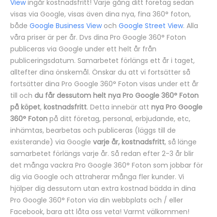
View
ingår kostnadsfritt! Varje gång ditt företag sedan
visas via Google, visas även dina nya, fina 360° foton,
både
Google Business View
och
Google Street View
. Alla
våra priser är per år. Dvs dina Pro Google 360° Foton
publiceras via Google under ett helt år från
publiceringsdatum. Samarbetet förlängs ett år i taget,
alltefter dina önskemål. Önskar du att vi fortsätter så
fortsätter dina Pro Google 360° Foton visas under ett år
till och
du får dessutom helt nya Pro Google 360° Foton
på köpet
,
kostnadsfritt
. Detta innebär att
nya Pro Google
360° Foton
på ditt företag, personal, erbjudande, etc,
inhämtas, bearbetas och publiceras (läggs till de
existerande) via Google
varje år, kostnadsfritt
, så länge
samarbetet förlängs varje år. Så redan efter 2-3 år blir
det många vackra Pro Google 360° Foton som jobbar för
dig via Google och attraherar många fler kunder. Vi
hjälper dig dessutom utan extra kostnad bädda in dina
Pro Google 360° Foton via din webbplats och / eller
Facebook, bara att låta oss veta! Varmt välkommen!