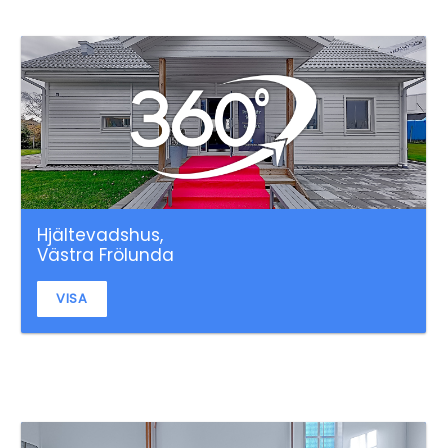
Hjältevadshus,
Västra Frölunda
VISA