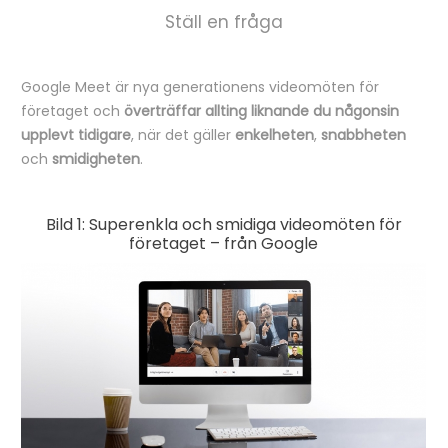
Ställ en fråga
Google Meet är nya generationens videomöten för
B
företaget och
överträffar allting liknande du någonsin
e
upplevt tidigare
, när det gäller
enkelheten
,
snabbheten
och
smidigheten
.
s
k
Bild 1: Superenkla och smidiga videomöten för
r
företaget – från Google
i
v
n
i
n
g