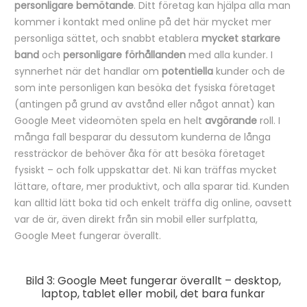
personligare bemötande
. Ditt företag kan hjälpa alla man
kommer i kontakt med online på det här mycket mer
personliga sättet, och snabbt etablera
mycket starkare
band
och
personligare förhållanden
med alla kunder. I
synnerhet när det handlar om
potentiella
kunder och de
som inte personligen kan besöka det fysiska företaget
(antingen på grund av avstånd eller något annat) kan
Google Meet videomöten spela en helt
avgörande
roll. I
många fall besparar du dessutom kunderna de långa
ressträckor de behöver åka för att besöka företaget
fysiskt – och folk uppskattar det. Ni kan träffas mycket
lättare, oftare, mer produktivt, och alla sparar tid. Kunden
kan alltid lätt boka tid och enkelt träffa dig online, oavsett
var de är, även direkt från sin mobil eller surfplatta,
Google Meet fungerar överallt.
Bild 3: Google Meet fungerar överallt – desktop,
laptop, tablet eller mobil, det bara funkar