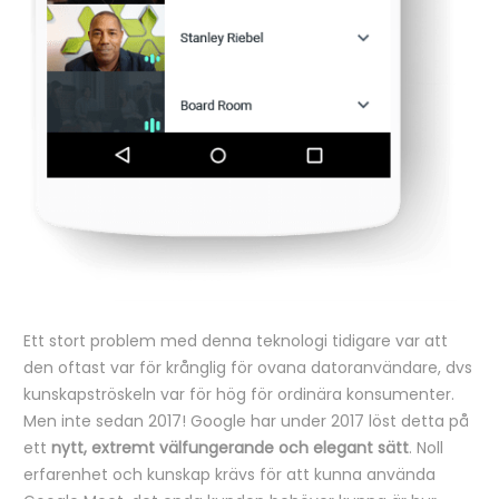
Ett stort problem med denna teknologi tidigare var att
den oftast var för krånglig för ovana datoranvändare, dvs
kunskapströskeln var för hög för ordinära konsumenter.
Men inte sedan 2017! Google har under 2017 löst detta på
ett
nytt, extremt välfungerande och elegant sätt
. Noll
erfarenhet och kunskap krävs för att kunna använda