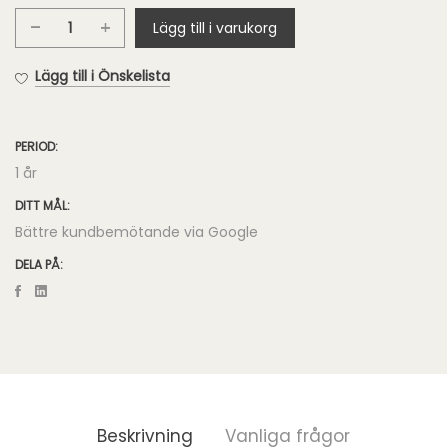
Lägg till i varukorg
Google
Meet
Lägg till i Önskelista
mängd
PERIOD:
1 år
DITT MÅL:
Bättre kundbemötande via Google
DELA PÅ:
Beskrivning
Vanliga frågor