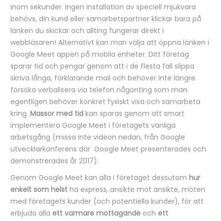
inom sekunder. Ingen installation av speciell mjukvara
behövs, din kund eller samarbetspartner klickar bara på
länken du skickar och allting fungerar direkt i
webbläsaren! Alternativt kan man välja att öppna länken i
Google Meet appen på mobila enheter. Ditt företag
sparar tid och pengar genom att i de flesta fall slippa
skriva långa, förklarande mail och behöver inte längre
försöka verbalisera via telefon någonting som man
egentligen behöver konkret fysiskt visa och samarbeta
kring.
Massor med tid
kan sparas genom att smart
implementera Google Meet i företagets vanliga
arbetsgång (missa inte videon nedan, från Google
utvecklarkonferens där Google Meet presenterades och
demonstrerades år 2017).
Genom Google Meet kan alla i företaget dessutom
hur
enkelt som helst
ha express, ansikte mot ansikte, möten
med företagets kunder (och potentiella kunder), för att
erbjuda alla
ett varmare mottagande
och
ett