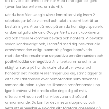
att bevaka allt annat som har med företaget att göra
(även konkurrenterna, om du vill).
När du beställer Google Alerts kontaktar vi dig inom 2
arbetsdagar både via mail och telefon, samt bekräftar
beställningen. Vi tar då reda på om du har några speciella
önskemål gällande dina Google Alerts, samt koordinerar
ord och fraser vi kommer bevaka och hantera. Vi bevakar
sedan kontinuerligt och, i samråd med dig, besvarar alla
omnämnanden enligt tusentals gånger beprövade
metoder vilka
maximerar de positiva omnämnanden
och
positivt laddar de negativa
. Är vi tveksamma och inte
riktigt är säkra på hur du skulle vilja att vi svarar och
hanterar det, mailar vi eller ringer upp dig, samt lägger till
ditt svar i databasen över bemötanden som används i
samma situation. Dyker ett liknande omnämnande upp
igen behöver vi inte maila eller ringa dig på nytt,
eftersom vi redan vet hur vi besvarar ett sådant
omnämnande. Du kan för det mesta slappna av och
veta att vi bevakar & skyddar ditt företags anseende
på