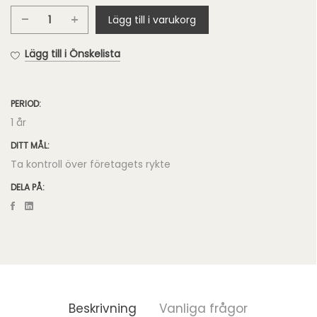
Lägg till i varukorg
Google
Alerts
Lägg till i Önskelista
mängd
PERIOD:
1 år
DITT MÅL:
Ta kontroll över företagets rykte
DELA PÅ:
Beskrivning
Vanliga frågor