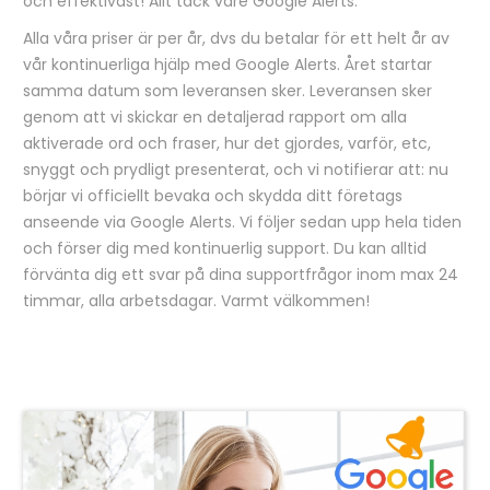
och effektivast! Allt tack vare Google Alerts.
Alla våra priser är per år, dvs du betalar för ett helt år av
vår kontinuerliga hjälp med Google Alerts. Året startar
samma datum som leveransen sker. Leveransen sker
genom att vi skickar en detaljerad rapport om alla
aktiverade ord och fraser, hur det gjordes, varför, etc,
snyggt och prydligt presenterat, och vi notifierar att: nu
börjar vi officiellt bevaka och skydda ditt företags
anseende via Google Alerts. Vi följer sedan upp hela tiden
och förser dig med kontinuerlig support. Du kan alltid
förvänta dig ett svar på dina supportfrågor inom max 24
timmar, alla arbetsdagar. Varmt välkommen!