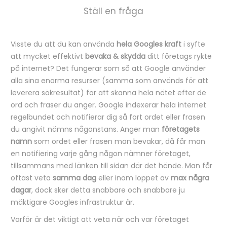
Ställ en fråga
Visste du att du kan använda
hela Googles kraft
i syfte
B
att mycket effektivt
bevaka & skydda
ditt företags rykte
e
på internet? Det fungerar som så att Google använder
alla sina enorma resurser (samma som används för att
s
leverera sökresultat) för att skanna hela nätet efter de
k
ord och fraser du anger. Google indexerar hela internet
r
regelbundet och notifierar dig så fort ordet eller frasen
du angivit nämns någonstans. Anger man
företagets
i
namn
som ordet eller frasen man bevakar, då får man
v
en notifiering varje gång någon nämner företaget,
n
tillsammans med länken till sidan där det hände. Man får
i
oftast veta
samma dag
eller inom loppet av
max några
dagar
, dock sker detta snabbare och snabbare ju
n
mäktigare Googles infrastruktur är.
g
Varför är det viktigt att veta när och var företaget