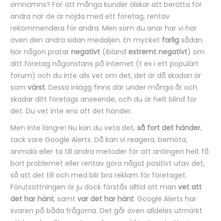
omnämns? För att många kunder älskar att berätta för
andra när de är nöjda med ett företag, rentav
rekommendera för andra. Men som du anar har vi här
även den andra sidan medaljen. En mycket
farlig
sådan.
När någon pratar
negativt
(ibland
extremt negativt
) om
ditt företag någonstans på internet (t ex i ett populärt
forum) och du inte alls vet om det, det är då skadan är
som
värst
. Dessa inlägg finns där under många år och
skadar ditt företags anseende, och du är helt blind för
det. Du vet inte ens att det händer.
Men inte längre! Nu kan du veta det,
så fort det händer
,
tack vare Google Alerts. Då kan vi reagera, bemöta,
anmäla eller ta till andra metoder för att antingen helt få
bort problemet eller rentav göra något positivt utav det,
så att det till och med blir bra reklam för företaget.
Förutsättningen är ju dock förstås alltid att man
vet att
det har hänt
, samt
var det har hänt
. Google Alerts har
svaren på båda frågorna. Det går även alldeles utmärkt