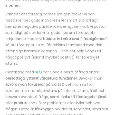
internet.
Varhelst ditt företag nämns antigen tackar vi och
förstärker det goda intrycket eller smart & proffsigt
bemöter negativa påståenden, enligt din mall. Vi passar
samtidigt på och lämnar goda tips om företagets
erbjudande – som vi
bäddar in i våra svar “i förbigående”
,
så att företaget t.o.m. får reklam i samband med den
offentliga kommunikationen – och det hela vänds till
något positivt (ibland mycket positivt) för företaget
istället.
I samband med
SEO
har Google Alerts många andra
oersättliga, ytterst värdefulla funktioner
. Bevakar man
sökord man fokuserar på via SEO
vet man så fort
sökordet nämns någonstans på internet, kan gå dit och
besvara eventuell fråga, samt
länka till företagets tjänst
eller produkt
som löser problemet eller fyller behovet i
frågan. Detta är
länkbygge
när det är som bäst, smartast