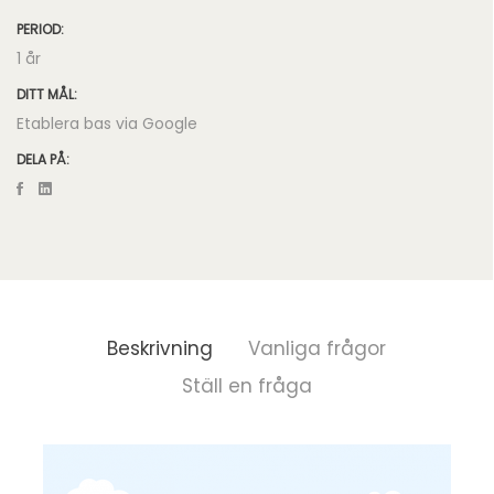
PERIOD:
1 år
DITT MÅL:
Etablera bas via Google
DELA PÅ:
Beskrivning
Vanliga frågor
Ställ en fråga
B