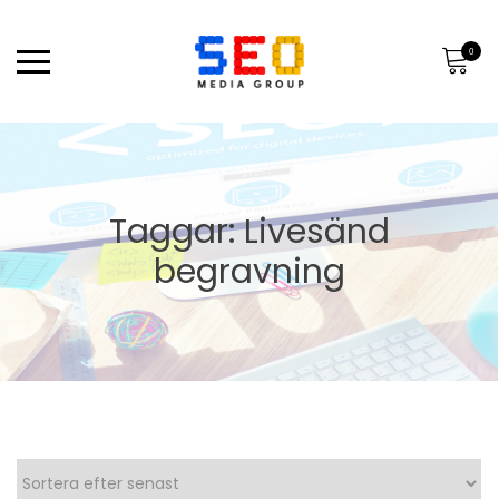
0
Taggar: Livesänd
begravning